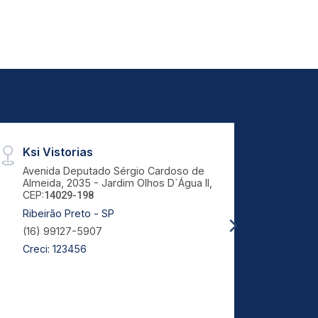
Ksi Vistorias
Test
Avenida Deputado Sérgio Cardoso de
Rua L
Almeida, 2035 - Jardim Olhos D`Água II,
CEP:
9
CEP:
14029-198
Porto
Ribeirão Preto - SP
(51) 
(16) 99127-5907
julia
Creci: 123456
Creci: