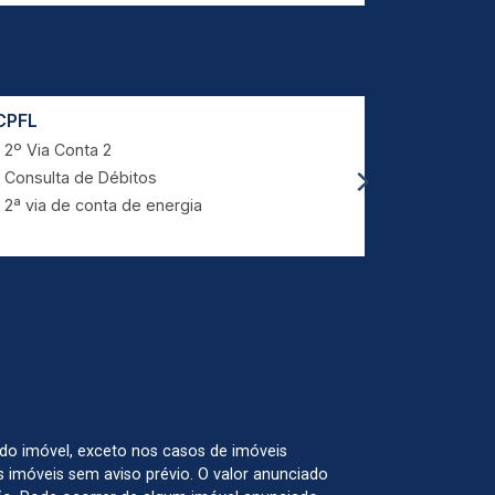
CPFL
Prefeitur
2º Via Conta 2
IPTU Lan
Consulta de Débitos
Limpeza 
2ª via de conta de energia
 do imóvel, exceto nos casos de imóveis
us imóveis sem aviso prévio. O valor anunciado