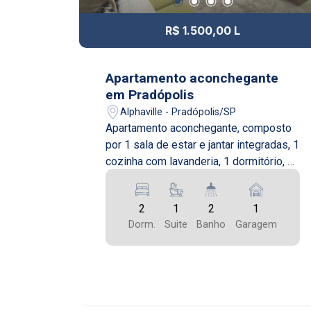
R$ 1.500,00 L
Apartamento aconchegante
em Pradópolis
Alphaville - Pradópolis/SP
Apartamento aconchegante, composto
por 1 sala de estar e jantar integradas, 1
cozinha com lavanderia, 1 dormitório, 1
suíte e 1 banheiro social.
2
1
2
1
Dorm.
Suite
Banho
Garagem