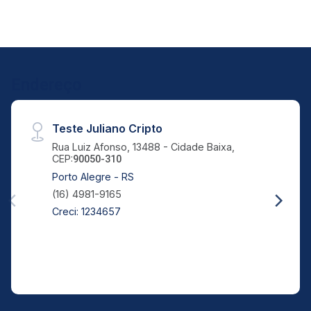
20
Aug/Thu
21
Endereço
Aug/Fri
Teste Juliano Cripto
Rua Luiz Afonso, 13488 - Cidade Baixa,
CEP:
90050-310
Porto Alegre - RS
(16) 4981-9165
Creci: 1234657