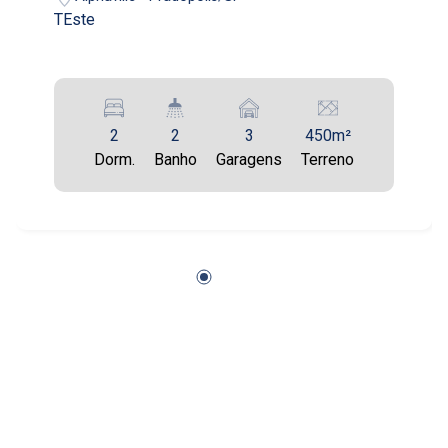
TEste
Aug/Thu
14
Aug/Fri
2
2
3
450m²
17
Dorm.
Banho
Garagens
Terreno
Aug/Mon
18
Aug/Tue
19
Aug/Wed