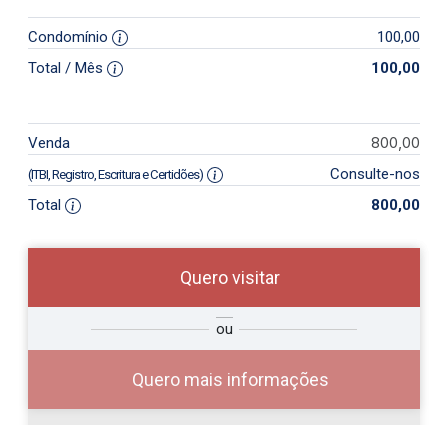
Condomínio
100,00
Total / Mês
100,00
800,00
Venda
Consulte-nos
(ITBI, Registro, Escritura e Certidões)
Total
800,00
Quero visitar
so
Qual o melhor dia e horário para
ou
r?
você?
Quero mais informações