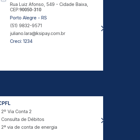
Rua Luiz Afonso, 549 - Cidade Baixa,
Rua C
CEP:
CEP:
90050-310
1
Porto Alegre - RS
Pradó
(51) 9832-9571
(16) 
juliano.lara@ksipay.com.br
desen
Creci: 1234
Creci
CNPJ:
CPFL
Prefeitur
2º Via Conta 2
IPTU Lan
Consulta de Débitos
Limpeza 
2ª via de conta de energia