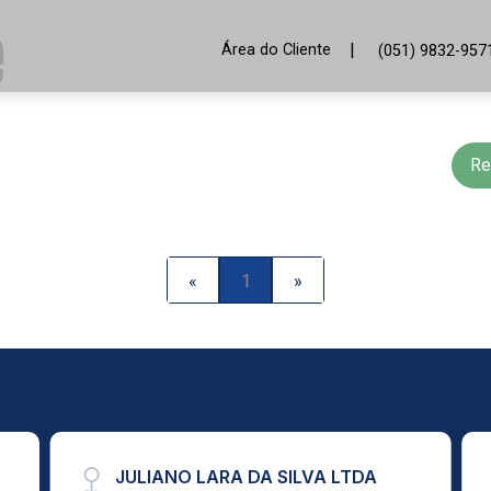
|
Área do Cliente
(051) 9832-957
Re
«
1
»
JULIANO LARA DA SILVA LTDA