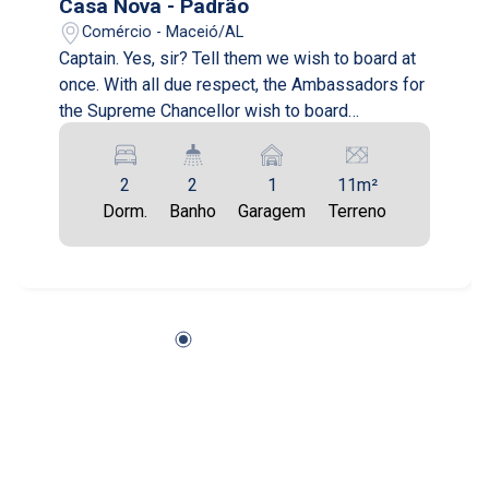
Casa Nova - Padrão
Comércio - Maceió/AL
Captain. Yes, sir? Tell them we wish to board at
once. With all due respect, the Ambassadors for
the Supreme Chancellor wish to board
immediately. Yes, yes, of course, as you know,
our blockade is perfectly legal, and we'd be
2
2
1
11m²
happy to receive the Ambassador.
Dorm.
Banho
Garagem
Terreno