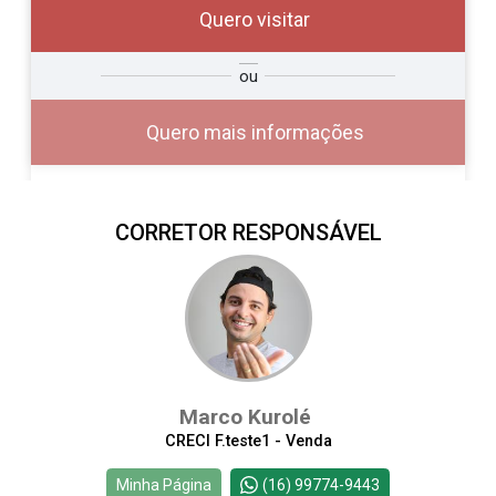
Quero visitar
ra
?
Alugar
ou
Comprar
Deseja
ou
ê?
Quero mais informações
CORRETOR RESPONSÁVEL
Alugar
Comprar
Marco Kurolé
CRECI F.teste1 - Venda
Continuar
Minha Página
(16) 99774-9443