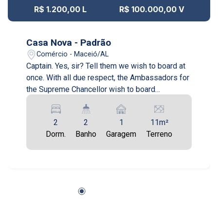
R$ 1.200,00 L
R$ 100.000,00 V
Casa Nova - Padrão
Comércio - Maceió/AL
Captain. Yes, sir? Tell them we wish to board at
once. With all due respect, the Ambassadors for
the Supreme Chancellor wish to board
immediately. Yes, yes, of course, as you know,
our blockade is perfectly legal, and we'd be
2
2
1
11m²
happy to receive the Ambassador.
Dorm.
Banho
Garagem
Terreno