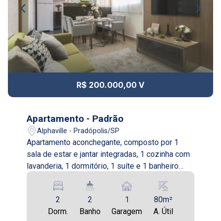
Aug/Tue
12
10:00
Continuar
Aug/Wed
13
11:00
R$ 200.000,00 V
Aug/Thu
14
Apartamento - Padrão
12:00
Alphaville - Pradópolis/SP
Apartamento aconchegante, composto por 1
Aug/Fri
sala de estar e jantar integradas, 1 cozinha com
17
lavanderia, 1 dormitório, 1 suíte e 1 banheiro
13:00
social.
Aug/Mon
2
2
1
80m²
18
Dorm.
Banho
Garagem
A. Útil