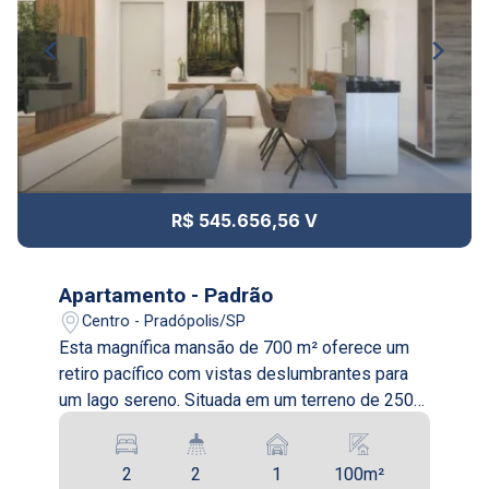
09:00
Aug/Tue
12
10:00
Continuar
Aug/Wed
13
11:00
R$ 545.656,56 V
Aug/Thu
14
Apartamento - Padrão
12:00
Centro - Pradópolis/SP
Esta magnífica mansão de 700 m² oferece um
Aug/Fri
retiro pacífico com vistas deslumbrantes para
17
um lago sereno. Situada em um terreno de 2500
13:00
m², a casa combina luxo com um ambiente
acolhedor e relaxante. A entrada imponente
Aug/Mon
2
2
1
100m²
conduz a uma sala de estar com tetos altos e