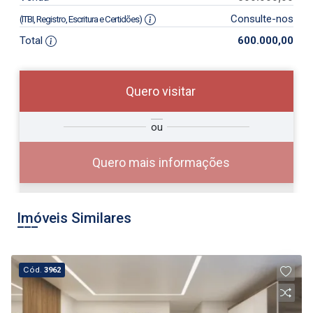
Consulte-nos
(ITBI, Registro, Escritura e Certidões)
Total
600.000,00
Quero visitar
so
Qual o melhor dia e horário para
ou
r?
você?
Quero mais informações
Imóveis Similares
10
08:00
Cód.
3962
Aug/Mon
11