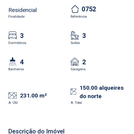
0752
Residencial
Finalidade
Referência
3
3
Dormitórios
Suítes
4
2
Banheiros
Garagens
150.00 alqueires
231.00 m²
do norte
A. Útil
A. Total
Descrição do Imóvel