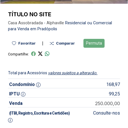
TÍTULO NO SITE
Casa
Assobradada
-
Alphaville
Residencial ou Comercial
para Venda em Pradópolis
|
Permuta
Favoritar
Comparar
Compartilhe:
Total para Acessórios
valores sujeitos a alteração.
Condomínio
168,97
IPTU
99,25
Venda
250.000,00
Consulte-nos
(ITBI, Registro, Escritura e Certidões)