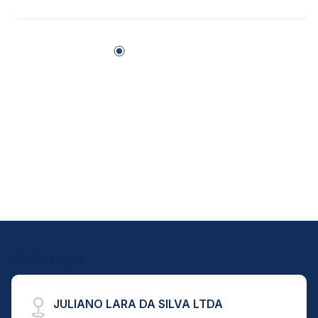
Aug/Mon
18
Aug/Tue
19
Aug/Wed
20
Aug/Thu
21
Endereço
Aug/Fri
JULIANO LARA DA SILVA LTDA