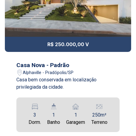
11
17:00
Continuar
Aug/Tue
12
R$ 250.000,00 V
Aug/Wed
13
Casa Nova - Padrão
Alphaville - Pradópolis/SP
Casa bem conservada em localização
Aug/Thu
privilegiada da cidade.
14
Aug/Fri
3
1
1
250m²
17
Dorm.
Banho
Garagem
Terreno