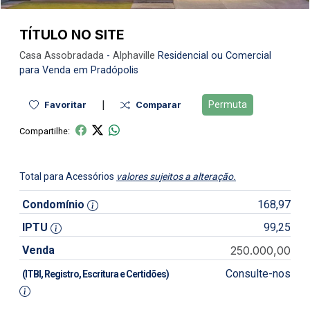
TÍTULO NO SITE
Casa
Assobradada
-
Alphaville
Residencial ou Comercial
para Venda em Pradópolis
|
Permuta
Favoritar
Comparar
Compartilhe:
Total para Acessórios
valores sujeitos a alteração.
Condomínio
168,97
IPTU
99,25
Venda
250.000,00
Consulte-nos
(ITBI, Registro, Escritura e Certidões)