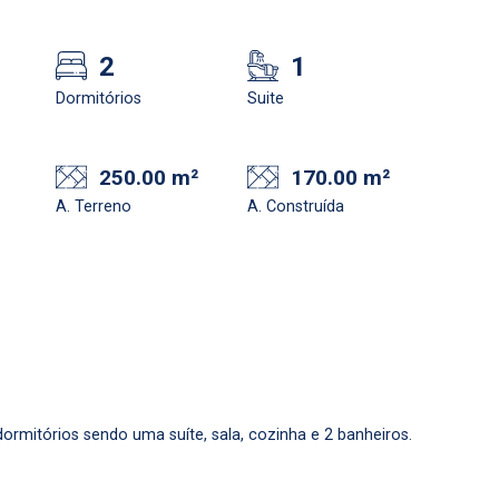
2
1
Dormitórios
Suite
250.00 m²
170.00 m²
A. Terreno
A. Construída
Confirmar dados da
Onde deseja encontra
visita
nosso corretor
dormitórios sendo uma suíte, sala, cozinha e 2 banheiros.
10/08/2026