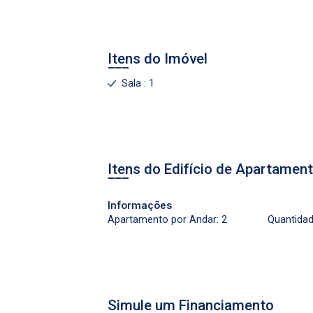
Login
Itens do Imóvel
Esqueci minha senha
Sala : 1
Cadastre-se
Agendar Visita
Itens do Edifício de Apartamen
ncordo com os
Informações
acidade
Apartamento por Andar: 2
Quantidad
r Cadastro
Simule um Financiamento