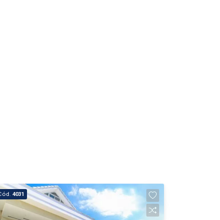
Aug/Fri
24
Aug/Mon
Cód.
4031