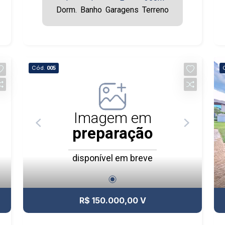
Dorm.
Banho
Garagens
Terreno
Cód.
005
Imagem em
preparação
disponível em breve
R$ 150.000,00 V