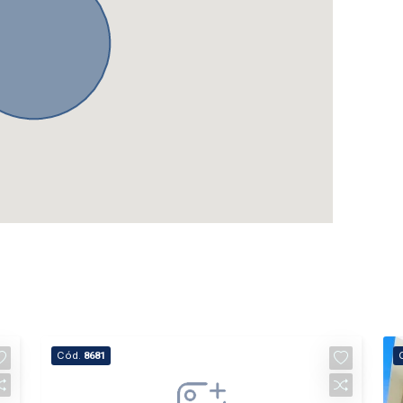
Cód.
8681