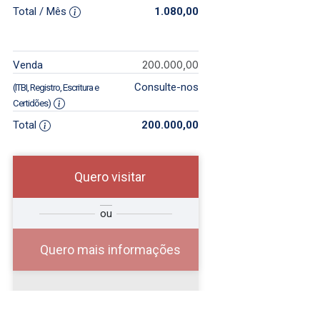
Total / Mês
1.080,00
200.000,00
Venda
Consulte-nos
(ITBI, Registro, Escritura e
Certidões)
Total
200.000,00
Quero visitar
r
Qual o melhor dia e
ou
?
horário para você?
Quero mais informações