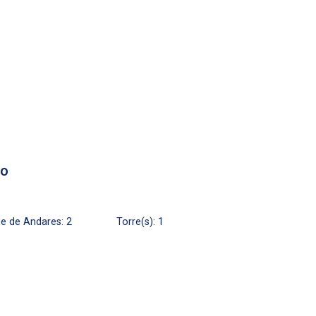
08h00
Kurole - Centro
No imovel selecionado
Fazer Agendamento
Continuar
to
e de Andares: 2
Torre(s): 1