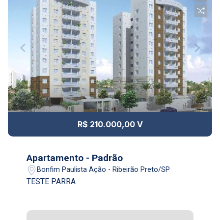
14
12:00
Aug/Fri
17
13:00
Aug/Mon
18
14:00
R$ 210.000,00 V
Aug/Tue
19
Apartamento - Padrão
15:00
Bonfim Paulista Ação - Ribeirão Preto/SP
Aug/Wed
TESTE PARRA
20
16:00