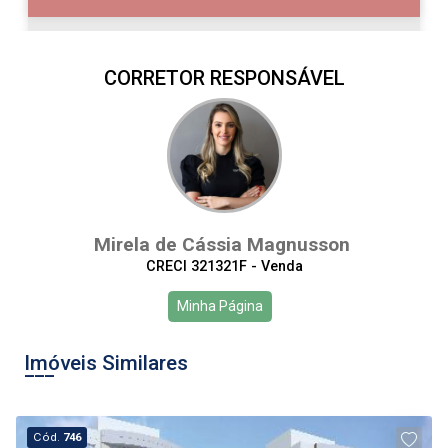
CORRETOR RESPONSÁVEL
10
08:00
Aug/Mon
11
09:00
Mirela de Cássia Magnusson
Aug/Tue
CRECI 321321F - Venda
12
10:00
Continuar
Minha Página
Aug/Wed
Imóveis Similares
13
11:00
Aug/Thu
Cód.
746