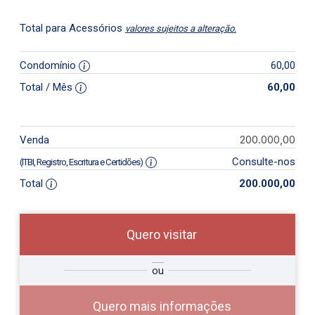
Total para Acessórios
valores sujeitos a alteração.
Condomínio
60,00
Total / Mês
60,00
200.000,00
Venda
Consulte-nos
(ITBI, Registro, Escritura e Certidões)
Total
200.000,00
Quero visitar
so
Qual o melhor dia e horário para
ou
r?
você?
Quero mais informações