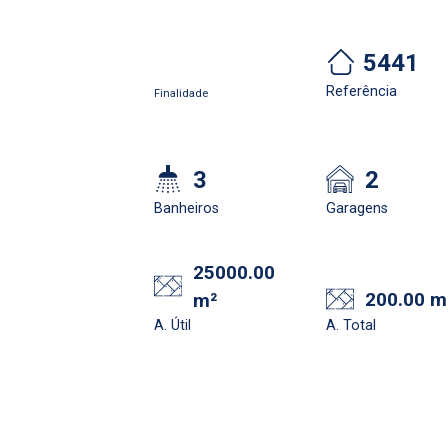
5441
Referência
Finalidade
3
2
Banheiros
Garagens
25000.00
200.00 m
m²
alize o login
Confirmar dados da
Ond
A. Útil
A. Total
visita