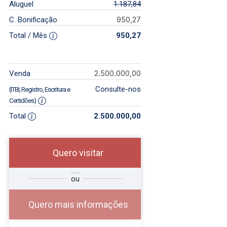
Aluguel
1.187,84
950,27
C. Bonificação
Total / Mês
950,27
2.500.000,00
Venda
Consulte-nos
(ITBI, Registro, Escritura e
Certidões)
Total
2.500.000,00
Quero visitar
e
ou
Comprar
Deseja
ou
?
?
Alugar
Quero mais informações