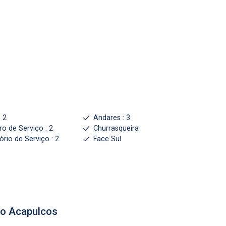
Kurole - Centro
No imovel selecionado
: 2
Andares : 3
ro de Serviço : 2
Churrasqueira
Continuar
Continuar
ório de Serviço : 2
Face Sul
to
Acapulcos