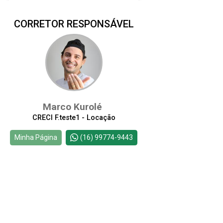
CORRETOR RESPONSÁVEL
Alugar
Comprar
Marco Kurolé
CRECI F.teste1 - Locação
Continuar
Minha Página
(16) 99774-9443