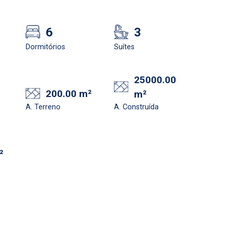
6
3
Dormitórios
Suítes
25000.00
200.00 m²
m²
A. Terreno
A. Construída
²
e deseja encontrar
Qual o melhor dia 
nosso corretor?
horário para você