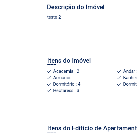
Descrição do Imóvel
teste 2
gin
ueci minha senha
Itens do Imóvel
Academia : 2
Andar 
Armários
Banhei
r Visita
Fazer Agendamento
Dormitório : 4
Dormit
Hectaress : 3
Itens do Edifício de Apartamen