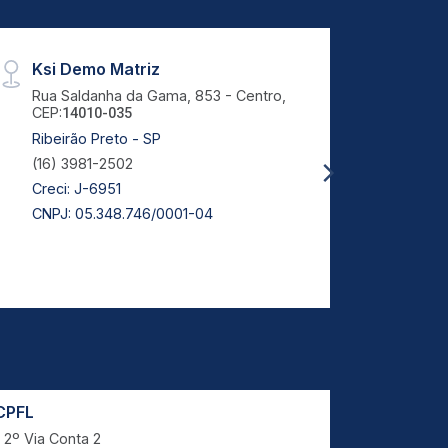
Ksi Demo Matriz
Test
Rua Saldanha da Gama, 853 - Centro,
Rua L
CEP:
CEP:
14010-035
9
Ribeirão Preto - SP
Porto
(16) 3981-2502
Creci
Creci: J-6951
CNPJ: 05.348.746/0001-04
CPFL
Prefeitur
2º Via Conta 2
IPTU Lan