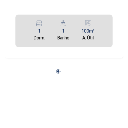
1
1
100m²
Dorm.
Banho
A. Útil