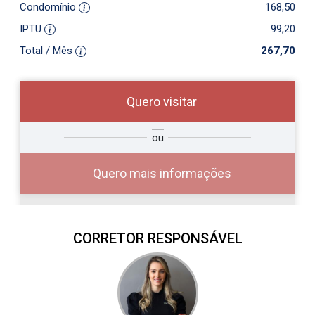
Condomínio
168,50
IPTU
99,20
Total / Mês
267,70
Quero visitar
so
Qual o melhor dia e horário para
ou
r?
você?
Quero mais informações
CORRETOR RESPONSÁVEL
10
08:00
Aug/Mon