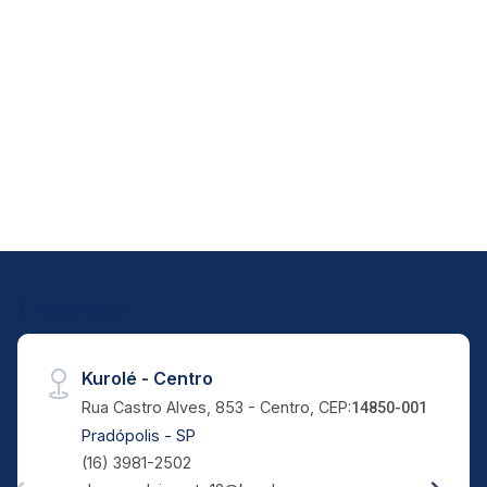
4
3
500m²
Aug/Mon
Dorm.
Banho
A. Útil
Endereço
Kurolé - Centro
Rua Castro Alves, 853 - Centro, CEP:
14850-001
Pradópolis - SP
(16) 3981-2502