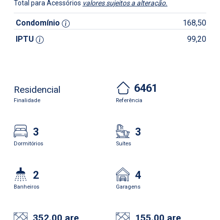
Total para Acessórios
valores sujeitos a alteração.
Condomínio
168,50
IPTU
99,20
6461
Residencial
Finalidade
Referência
3
3
Dormitórios
Suítes
2
4
Banheiros
Garagens
352.00 are
155.00 are