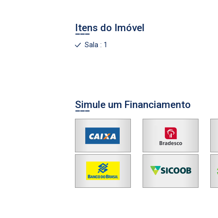
Agendar Visita
Itens do Imóvel
Sala : 1
ncordo com os
acidade
Simule um Financiamento
r Cadastro