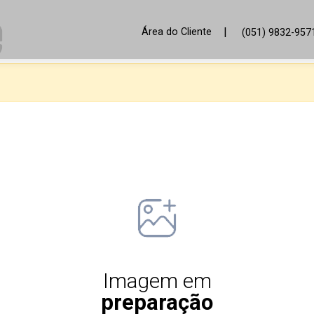
|
Área do Cliente
(051) 9832-957
Imagem em
preparação