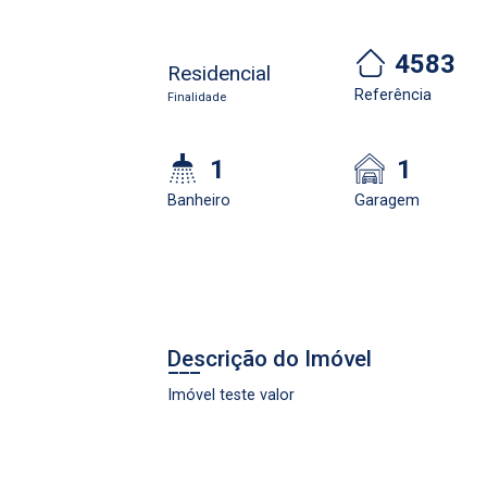
4583
Residencial
Referência
Cadastre-se
Realize o login
Finalidade
1
1
Banheiro
Garagem
Login
Descrição do Imóvel
Imóvel teste valor
Esqueci minha senha
Cadastre-se