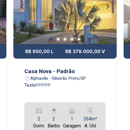
R$ 950,00 L
R$ 379.000,00 V
Casa Nova - Padrão
Alphaville - Ribeirão Preto/SP
Teste!!!!!!!!!!
2
2
1
264m²
Dorm.
Banho
Garagem
A. Útil