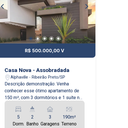
R$ 500.000,00 V
Casa Nova - Assobradada
Alphaville - Ribeirão Preto/SP
Descrição demonstração: Venha
conhecer esse ótimo apartamento de
150 m², com 3 dormitórios e 1 suíte no
bairro Sumaré, em São Paulo. O
apartamento é novo e está em
5
2
3
190m²
excelente estado de conservação. O
Dorm.
Banho
Garagens
Terreno
imóvel já está mobiliado e fica no 13º