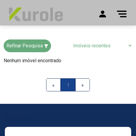
Refinar Pesquisa
Nenhum imóvel encontrado
«
1
»
Endereço