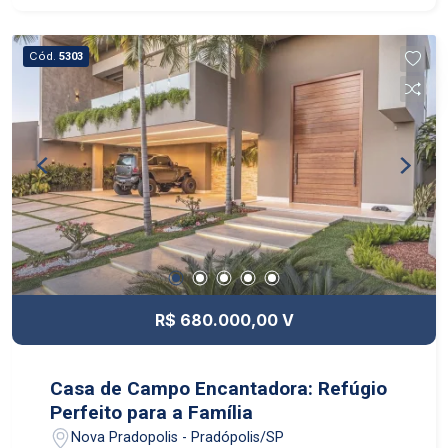
estar é ampla e aberta, integrando-se
perfeitamente com a sala de jantar e a cozinha
Cód.
5303
planejada, onde a funcionalidade encontra o
estilo. Esta área é perfeita para entretenimento e
relaxamento diário. A casa conta com quatro
suítes, cada uma apresentando um design único
e banheiros modernos. Externamente, o jardim
privativo é um verdadeiro oásis urbano, com uma
piscina elegante, espaço gourmet e áreas de
estar ao ar livre ideais para reuniões familiares.
Um estúdio de arte e uma sala de jogos
proporcionam ainda mais opções de lazer.
R$ 680.000,00 V
Casa de Campo Encantadora: Refúgio
Perfeito para a Família
Nova Pradopolis - Pradópolis/SP