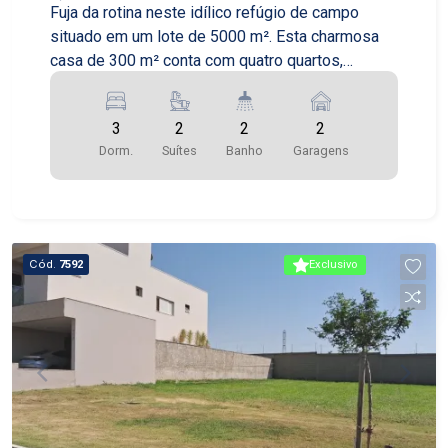
Fuja da rotina neste idílico refúgio de campo
situado em um lote de 5000 m². Esta charmosa
casa de 300 m² conta com quatro quartos,
incluindo duas suítes. A sala de estar com lareira
proporciona um ambiente aconchegante e
3
2
2
2
acolhedor, perfeito para as noites frias. A
Dorm.
Suítes
Banho
Garagens
propriedade também inclui uma piscina, um vasto
jardim com árvores frutíferas e um pequeno lago,
tornando-se o lugar ideal para relaxar e se
reconectar com a natureza.
Cód.
7592
Exclusivo