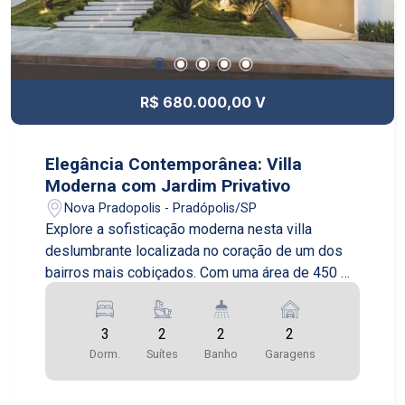
um amplo pátio e uma área de churrasqueira
coberta, ideal para entretenimento ao ar livre. Um
escritório independente com biblioteca completa
o layout desta magnífica propriedade.
R$ 680.000,00 V
Elegância Contemporânea: Villa
Moderna com Jardim Privativo
Nova Pradopolis - Pradópolis/SP
Explore a sofisticação moderna nesta villa
deslumbrante localizada no coração de um dos
bairros mais cobiçados. Com uma área de 450 m²
em um lote de 1500 m², esta casa oferece uma
mistura perfeita de design contemporâneo e
3
2
2
2
funcionalidade. O interior é definido por linhas
Dorm.
Suítes
Banho
Garagens
limpas e acabamentos de alta qualidade,
incluindo piso em mármore e grandes janelas que
inundam os espaços com luz natural. A sala de