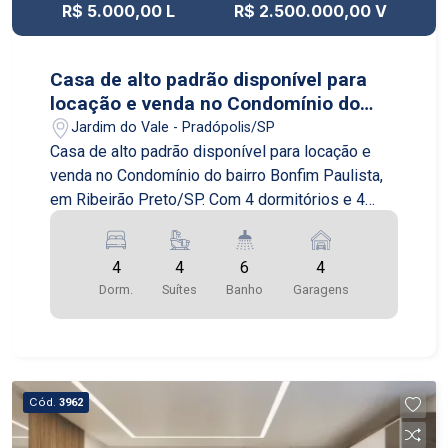
R$ 5.000,00 L
R$ 2.500.000,00 V
família. Não perca esta oportunidade de adquirir
um imóvel de alto padrão em um dos melhores
bairros de Ribeirão Preto. Agende agora mesmo
Casa de alto padrão disponível para
uma visita e venha conhecer este incrível
locação e venda no Condomínio do
apartamento!
bairro Bonfim Paulista, em Ribeirão
Jardim do Vale - Pradópolis/SP
Preto/SP.
Casa de alto padrão disponível para locação e
venda no Condomínio do bairro Bonfim Paulista,
em Ribeirão Preto/SP. Com 4 dormitórios e 4
garagens, a casa possui uma área construída de
320,00m2 e uma área de terreno de 450,00m2. A
4
4
6
4
casa é composta por uma ampla sala de estar,
Dorm.
Suítes
Banho
Garagens
sala de jantar, cozinha planejada, área de serviço,
lavabo e banheiro social. Além disso, possui uma
suíte master com closet e banheira de
hidromassagem, e mais 3 suítes com armários
planejados. O imóvel conta com acabamentos de
Cód.
3962
alta qualidade, como piso em porcelanato,
esquadrias em alumínio, aquecimento solar e ar