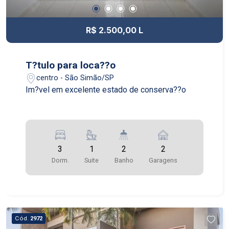
R$ 2.500,00 L
T?tulo para loca??o
centro - São Simão/SP
Im?vel em excelente estado de conserva??o
3
1
2
2
Dorm.
Suite
Banho
Garagens
Cód.
2972