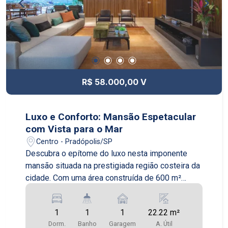
R$ 58.000,00 V
Luxo e Conforto: Mansão Espetacular
com Vista para o Mar
Centro - Pradópolis/SP
Descubra o epítome do luxo nesta imponente
mansão situada na prestigiada região costeira da
cidade. Com uma área construída de 600 m²
distribuídos em um terreno de 2000 m², esta
propriedade oferece não apenas espaço, mas
1
1
1
22.22 m²
também uma experiência de vida incomparável.
Dorm.
Banho
Garagem
A. Útil
Ao entrar, você será recebido por um hall de