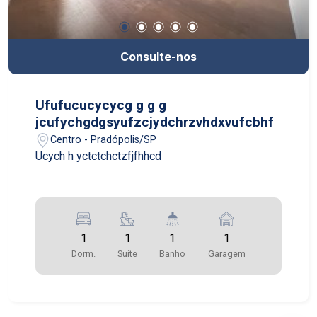
Consulte-nos
Ufufucucycycg g g g
jcufychgdgsyufzcjydchrzvhdxvufcbhf
Centro - Pradópolis/SP
Ucych h yctctchctzfjfhhcd
1
1
1
1
Dorm.
Suite
Banho
Garagem