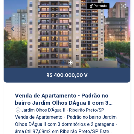
Permuta
R$ 400.000,00 V
Venda de Apartamento - Padrão no
bairro Jardim Olhos DÁgua II com 3
dormitórios e 2 garagens - área útil
Jardim Olhos D'Água II - Ribeirão Preto/SP
97,69m2 em Ribeirão Preto/SP
Venda de Apartamento - Padrão no bairro Jardim
Olhos DÁgua II com 3 dormitórios e 2 garagens -
área útil 97,69m2 em Ribeirão Preto/SP Este