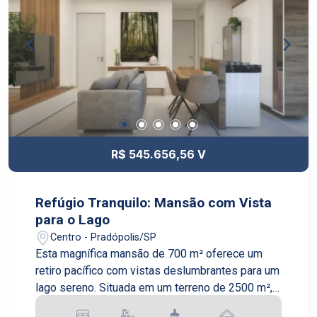
condicionado em todos os ambientes. O
condomínio oferece segurança 24 horas, área de
lazer completa com piscina, quadra poliesportiva,
salão de festas e playground. Além disso, está
localizado em uma região privilegiada, próximo a
escolas, supermercados, farmácias e com fácil
acesso às principais vias da cidade. Não perca a
oportunidade de morar em um imóvel de alto
padrão em um dos melhores bairros de Ribeirão
R$ 545.656,56 V
Preto. Entre em contato conosco e agende uma
visita!
Refúgio Tranquilo: Mansão com Vista
para o Lago
Centro - Pradópolis/SP
Esta magnífica mansão de 700 m² oferece um
retiro pacífico com vistas deslumbrantes para um
lago sereno. Situada em um terreno de 2500 m², a
casa combina luxo com um ambiente acolhedor e