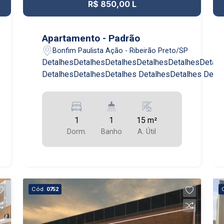
R$ 850,00 L
Apartamento - Padrão
Bonfim Paulista Ação - Ribeirão Preto/SP
DetalhesDetalhesDetalhesDetalhesDetalhesDetalh
DetalhesDetalhesDetalhes DetalhesDetalhes Detal
1
1
15 m²
Dorm.
Banho
A. Útil
Cód.
0752