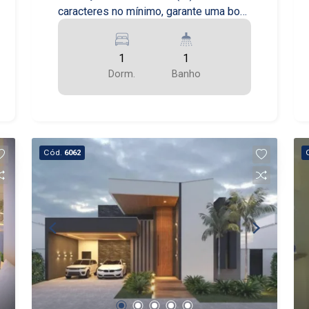
caracteres no mínimo, garante uma boa
rida (IA) 200 caracteres no mínimo,
garante uma boa rida (IA) 200
1
1
caracteres no mínimo, garante uma boa
Dorm.
Banho
rida (IA) 200 caracteres no mínimo,
garante uma boa r
Cód.
6062