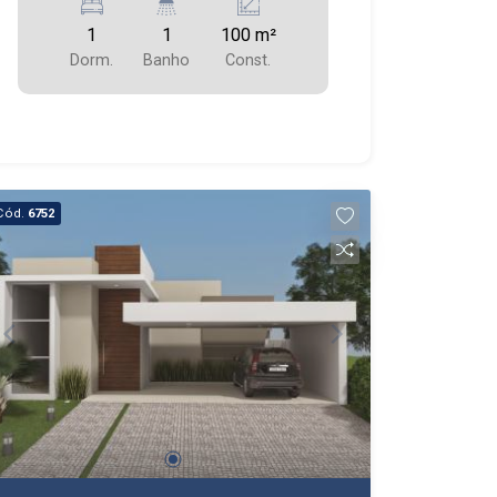
contato conosco agora mesmo e
agende uma visita!
1
1
100 m²
Dorm.
Banho
Const.
Cód.
6752