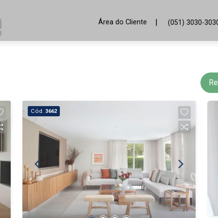
|
Área do Cliente
(051) 3030-303
Re
Cód.
3662