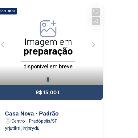
Cód.
8162
Imagem em
preparação
disponível em breve
R$ 15,00 L
Casa Nova - Padrão
Centro - Pradópolis/SP
yrjutiktil,irrjnrydu