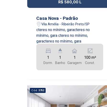
R$ 580,00 L
Casa Nova - Padrão
Vila Amélia - Ribeirão Preto/SP
cteres no mínimo, garacteres no
mínimo, gara cteres no mínimo,
garacteres no mínimo, gara
1
1
1
100 m²
Dorm.
Banho
Garagem
Const.
Cód.
3752