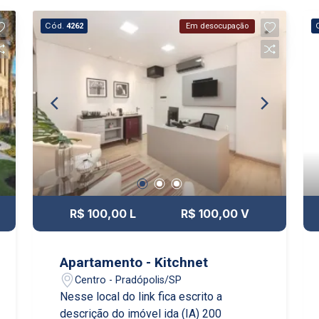
Cód.
4262
Em desocupação
R$ 100,00 L
R$ 100,00 V
Apartamento - Kitchnet
Centro - Pradópolis/SP
Nesse local do link fica escrito a
descrição do imóvel ida (IA) 200