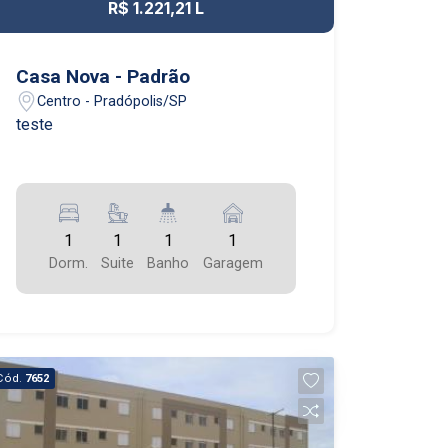
R$ 1.221,21 L
Casa Nova - Padrão
Centro - Pradópolis/SP
esDetalhesDetalhesDetalhesDetalhes
teste
hesDetalhes DetalhesDetalhes
1
1
1
1
Dorm.
Suite
Banho
Garagem
Cód.
7652