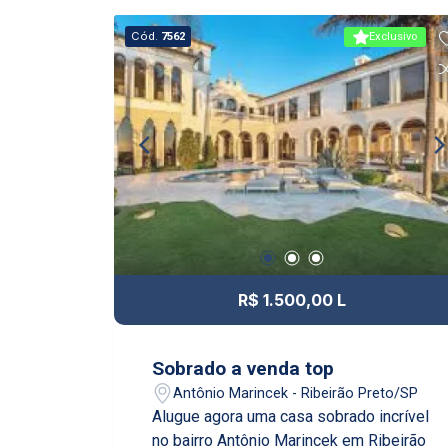
para entretenimento ao ar livre e
momentos de lazer privativos.
Cód.
7562
Exclusivo
R$ 1.500,00 L
Sobrado a venda top
Antônio Marincek - Ribeirão Preto/SP
Alugue agora uma casa sobrado incrível
no bairro Antônio Marincek em Ribeirão