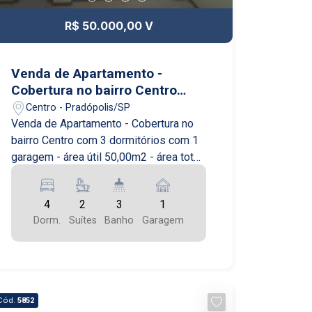
R$ 50.000,00 V
Venda de Apartamento -
Cobertura no bairro Centro
com 3 dormitórios com 2
Centro - Pradópolis/SP
garagens - área útil 50,00m2 -
Venda de Apartamento - Cobertura no
área total 50,00m2 em
bairro Centro com 3 dormitórios com 1
Pradópolis/SP
garagem - área útil 50,00m2 - área total
50,00m2 - área construída 0,00m2 -
área terreno 0,00m2 em Pradópolis/SP
4
2
3
1
Se você está procurando um
Dorm.
Suítes
Banho
Garagem
apartamento espaçoso e confortável,
esta cobertura é perfeita para você!
Localizada no bairro Centro, em
Pradópolis/SP, esta cobertura possui 3
dormitórios, 1 garagem e uma área útil
Cód.
5852
de 50,00m2. Com uma área total de