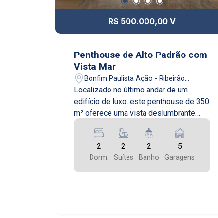
R$ 500.000,00 V
Penthouse de Alto Padrão com
Vista Mar
Bonfim Paulista Ação - Ribeirão
Preto/SP
Localizado no último andar de um
edifício de luxo, este penthouse de 350
m² oferece uma vista deslumbrante
para o mar. Com acabamentos de alta
qualidade, o apartamento possui três
2
2
2
5
suítes, uma sala de estar/jantar com
Dorm.
Suítes
Banho
Garagens
janelas do chão ao teto, e uma cozinha
equipada com os mais modernos
eletrodomésticos. A grande atração é o
amplo terraço que envolve a unidade,
proporcionando um espaço excepcional