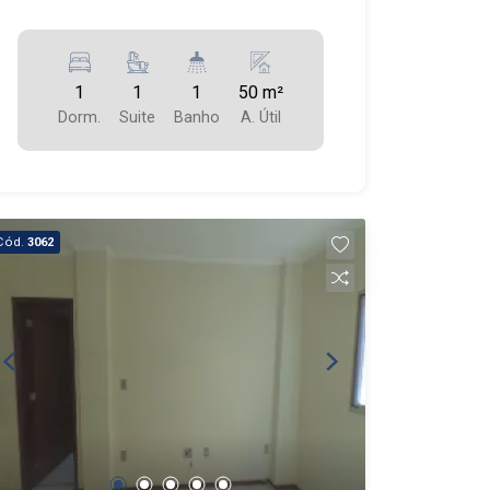
1
1
1
50 m²
Dorm.
Suite
Banho
A. Útil
Cód.
3062