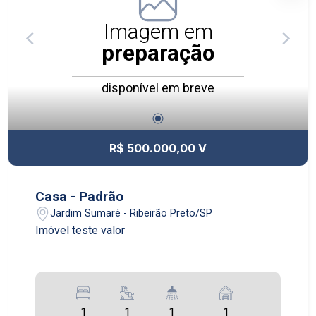
de lazer completo, pensado para todas as
idades, incluindo espaços de convivência, áreas
Imagem em
de recreação, ambientes para relaxamento e
preparação
estrutura ideal para momentos de lazer e bem-
estar. Além disso, dispõe de guarita com
disponível em breve
segurança 24 horas, garantindo mais proteção e
controle de acesso para os moradores e
visitantes. Um empreendimento planejado para
unir sofisticação, praticidade e segurança em
R$ 500.000,00 V
uma localização estratégica de Ribeirão Preto.
Casa - Padrão
Jardim Sumaré - Ribeirão Preto/SP
Imóvel teste valor
1
1
1
1