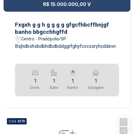
R$ 15.000.000,00 V
Fxgxh g g h g g g g gfgcfhbcffbnjgf
banho bbgcchhgffd
Centro - Pradópolis/SP
Bsjhdbshsbdbhdbdbddggrfghyfcvcssryhcddevn
1
1
1
1
Dorm.
Suite
Banho
Garagem
Cód.
6173