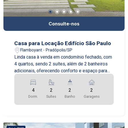
Consulte-nos
Casa para Locação Edifício São Paulo
Flamboyant - Pradópolis/SP
Linda casa à venda em condomínio fechado, com
4 quartos, sendo 2 suítes, além de 2 banheiros
adicionais, oferecendo conforto e espaço para
toda a família. O imóvel conta com duas vagas de
garagem e está localizado em um condomínio
4
2
2
2
completo, com academia, área de lazer, piscina,
Dorm.
Suítes
Banho
Garagens
salão de festas e segurança 24h. Ideal para
quem busca qualidade de vida, tranquilidade e
comodidade em um só lugar.