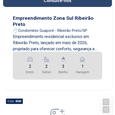
Consulte-nos
Empreendimento Zona Sul Ribeirão
Preto
Condomínio Guaporé - Ribeirão Preto/SP
Empreendimento residencial exclusivo em
Ribeirão Preto, lançado em maio de 2026,
projetado para oferecer conforto, segurança e
qualidade de vida em uma das cidades mais
valorizadas do interior paulista. Com entrega
2
2
3
1
prevista para outubro de 2028, o condomínio
Dorm.
Suítes
Banho
Garagem
reúne arquitetura moderna, excelente distribuição
dos espaços e infraestrutura completa para toda
a família. O projeto conta com duas torres
imponentes de 15 andares cada, com apenas 4
apartamentos por pavimento, proporcionando
Cód.
4583
mais privacidade, tranquilidade e exclusividade
aos moradores. O condomínio oferece sistema