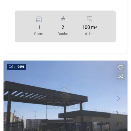
1
2
100 m²
Dorm.
Banho
A. Útil
Cód.
9491