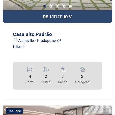
R$ 1.111.111,10 V
Casa alto Padrão
Alphaville - Pradópolis/SP
fdfasf
4
2
3
2
Dorm.
Suítes
Banho
Garagens
Cód.
7091