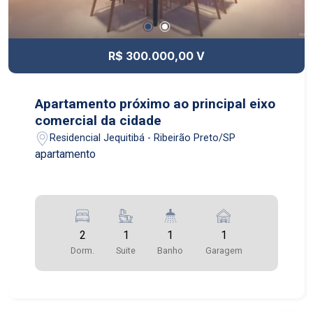
praticidade para os moradores. O terreno é amplo
e oferece espaço para lazer e convivência em
família, com jardim, área de churrasqueira e
R$ 300.000,00 V
outros espaços para relaxar e aproveitar o tempo
livre. Não perca a oportunidade de morar em um
dos bairros mais valorizados de Pradópolis/SP.
Apartamento próximo ao principal eixo
Entre em contato conosco e agende uma visita
comercial da cidade
para conhecer essa casa incrível!
Residencial Jequitibá - Ribeirão Preto/SP
apartamento
2
1
1
1
Dorm.
Suite
Banho
Garagem