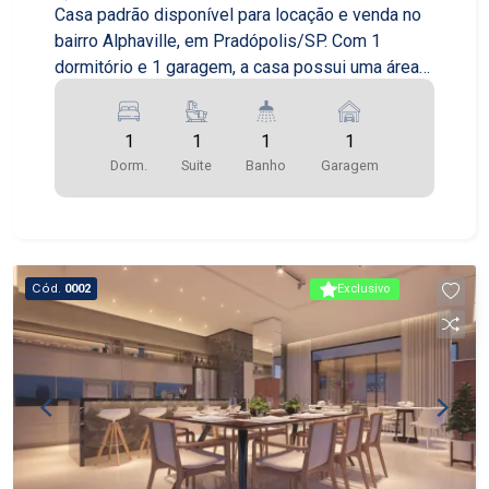
Casa padrão disponível para locação e venda no
bairro Alphaville, em Pradópolis/SP. Com 1
dormitório e 1 garagem, a casa possui uma área
total de 250,00m², sendo 0,00m² de área útil e
0,00m² de área construída. O terreno é amplo e
1
1
1
1
oferece espaço para lazer e convivência em
Dorm.
Suite
Banho
Garagem
família. A casa é ideal para quem busca conforto
e tranquilidade em um dos bairros mais
valorizados da cidade. Com acabamentos de
qualidade, a casa possui um design moderno e
elegante, com ambientes bem distribuídos e
Cód.
0002
Exclusivo
iluminados. O dormitório é espaçoso e
aconchegante, com espaço para cama, armários e
outros móveis. A cozinha é ampla e funcional,
com armários planejados e espaço para
refeições. A sala de estar é confortável e
convidativa, com espaço para sofá, poltronas e
outros móveis. A casa também conta com uma
garagem coberta, que oferece segurança e