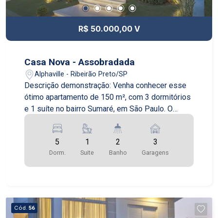
R$ 50.000,00 V
Casa Nova - Assobradada
Alphaville - Ribeirão Preto/SP
Descrição demonstração: Venha conhecer esse
ótimo apartamento de 150 m², com 3 dormitórios
e 1 suíte no bairro Sumaré, em São Paulo. O
apartamento é novo e está em excelente estado
de conservação. O imóvel já está mobiliado e fica
5
1
2
3
no 13º andar, proporcionando uma maravilhosa
Dorm.
Suite
Banho
Garagens
vista da região do Sumaré. Cozinha equipada e
ótimo living com dois ambientes. Suíte com
sacada e uma relaxante banheira com
hidromassagem. O imóvel possui 2 banheiros. O
edifício conta com várias opções de lazer:
Cód.
56
piscina, quadra poliesportiva, academia, salão de