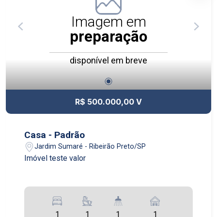
de lazer completo, pensado para todas as
idades, incluindo espaços de convivência, áreas
Imagem em
de recreação, ambientes para relaxamento e
preparação
estrutura ideal para momentos de lazer e bem-
estar. Além disso, dispõe de guarita com
disponível em breve
segurança 24 horas, garantindo mais proteção e
controle de acesso para os moradores e
visitantes. Um empreendimento planejado para
unir sofisticação, praticidade e segurança em
R$ 500.000,00 V
uma localização estratégica de Ribeirão Preto.
Casa - Padrão
Jardim Sumaré - Ribeirão Preto/SP
Imóvel teste valor
1
1
1
1