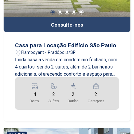
Consulte-nos
Casa para Locação Edifício São Paulo
Flamboyant - Pradópolis/SP
Linda casa à venda em condomínio fechado, com
4 quartos, sendo 2 suítes, além de 2 banheiros
adicionais, oferecendo conforto e espaço para
toda a família. O imóvel conta com duas vagas de
garagem e está localizado em um condomínio
4
2
2
2
completo, com academia, área de lazer, piscina,
Dorm.
Suítes
Banho
Garagens
salão de festas e segurança 24h. Ideal para
quem busca qualidade de vida, tranquilidade e
comodidade em um só lugar.