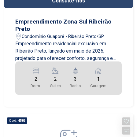
Consulte-nos
Empreendimento Zona Sul Ribeirão
Preto
Condomínio Guaporé - Ribeirão Preto/SP
Empreendimento residencial exclusivo em
Ribeirão Preto, lançado em maio de 2026,
projetado para oferecer conforto, segurança e
qualidade de vida em uma das cidades mais
valorizadas do interior paulista. Com entrega
2
2
3
1
prevista para outubro de 2028, o condomínio
Dorm.
Suítes
Banho
Garagem
reúne arquitetura moderna, excelente distribuição
dos espaços e infraestrutura completa para toda
a família. O projeto conta com duas torres
imponentes de 15 andares cada, com apenas 4
apartamentos por pavimento, proporcionando
Cód.
4583
mais privacidade, tranquilidade e exclusividade
aos moradores. O condomínio oferece sistema