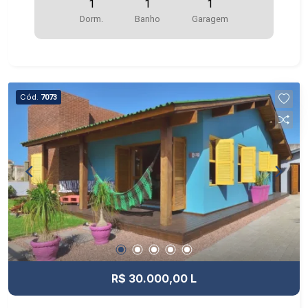
1
1
1
Dorm.
Banho
Garagem
Cód.
7073
R$ 30.000,00 L