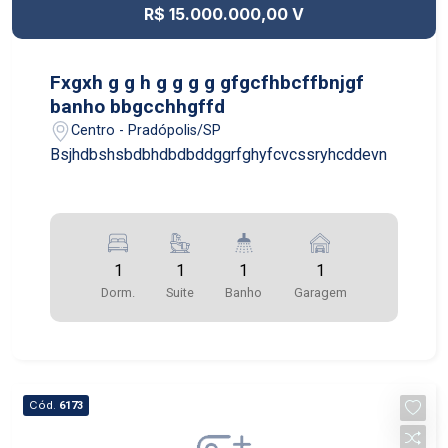
R$ 15.000.000,00 V
Fxgxh g g h g g g g gfgcfhbcffbnjgf
banho bbgcchhgffd
Centro - Pradópolis/SP
Bsjhdbshsbdbhdbdbddggrfghyfcvcssryhcddevn
1
1
1
1
Dorm.
Suite
Banho
Garagem
Cód.
6173