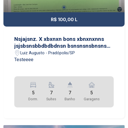
R$ 100,00 L
Nsjajsnz. X xbxnxn bons xbnxnxnns
jsjsbsnsbbdbdbdnsn bsnsnsnsbnsns
jsjsjsnndnsndndn jsjsjsnndns
Luiz Augusto - Pradópolis/SP
Testeeee
5
7
7
5
Dorm.
Suítes
Banho
Garagens