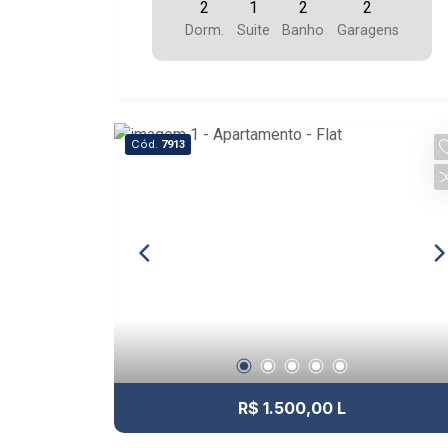
2
1
2
2
Dorm.
Suite
Banho
Garagens
Cód.
7913
R$ 1.500,00 L