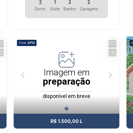
2
1
2
2
Dorm.
Suite
Banho
Garagens
Cód.
6713
Imagem em
preparação
disponível em breve
R$ 1.500,00 L