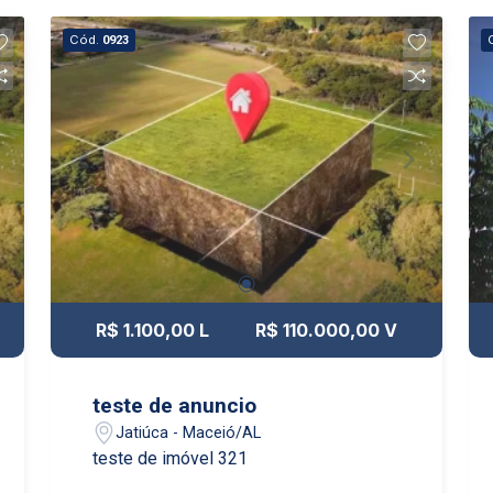
Cód.
0923
R$ 1.100,00 L
R$ 110.000,00 V
teste de anuncio
Jatiúca - Maceió/AL
teste de imóvel 321