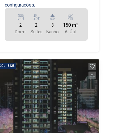
configurações:
2
2
3
150 m²
Dorm.
Suítes
Banho
A. Útil
Cód.
8123