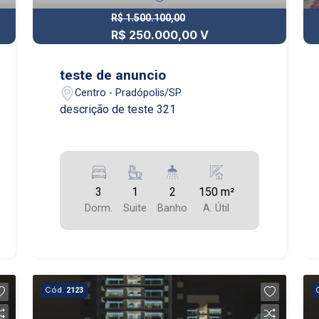
R$ 1.500.100,00
R$ 250.000,00 V
teste de anuncio
Centro - Pradópolis/SP
descrição de teste 321
3
1
2
150 m²
Dorm.
Suite
Banho
A. Útil
Cód.
2123