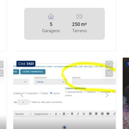
5
250 m²
Garagens
Terreno
Cód.
5423