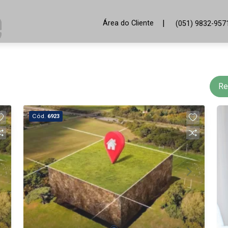
|
Área do Cliente
(051) 9832-957
Re
Cód.
6923