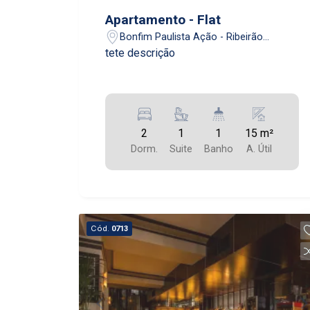
Apartamento - Flat
Bonfim Paulista Ação - Ribeirão
Preto/SP
tete descrição
2
1
1
15 m²
Dorm.
Suite
Banho
A. Útil
Cód.
0713