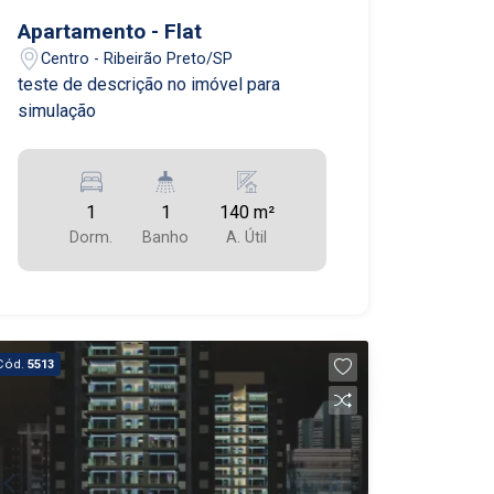
Apartamento - Flat
Centro - Ribeirão Preto/SP
teste de descrição no imóvel para
simulação
1
1
140 m²
Dorm.
Banho
A. Útil
Cód.
5513