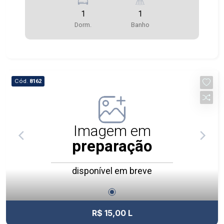
mínimo, garante uma boa rida (IA) 200 caracteres
1
1
no mínimo, garante uma boa r
Dorm.
Banho
Cód.
8162
Imagem em
preparação
disponível em breve
R$ 15,00 L