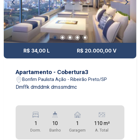
R$ 34,00 L
R$ 20.000,00 V
Apartamento - Cobertura3
Bonfim Paulista Ação - Ribeirão Preto/SP
Dmffk dmddmk dmssmdmc
1
10
1
110 m²
Dorm.
Banho
Garagem
A. Total