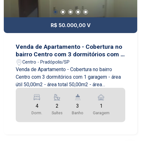
R$ 50.000,00 V
Venda de Apartamento - Cobertura no
bairro Centro com 3 dormitórios com 2
garagens - área útil 50,00m2 - área
Centro - Pradópolis/SP
total 50,00m2 em Pradópolis/SP
Venda de Apartamento - Cobertura no bairro
Centro com 3 dormitórios com 1 garagem - área
útil 50,00m2 - área total 50,00m2 - área
construída 0,00m2 - área terreno 0,00m2 em
Pradópolis/SP Se você está procurando um
4
2
3
1
apartamento espaçoso e confortável, esta
Dorm.
Suítes
Banho
Garagem
cobertura é perfeita para você! Localizada no
bairro Centro, em Pradópolis/SP, esta cobertura
possui 3 dormitórios, 1 garagem e uma área útil
de 50,00m2. Com uma área total de 50,00m2,