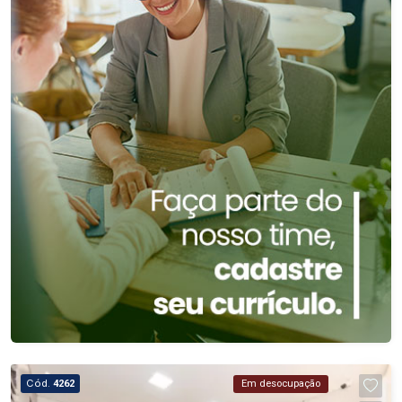
vias de acesso. Não perca a oportunidade de
morar em um sobrado incrível no bairro Antônio
Marincek em Ribeirão Preto/SP. Agende agora
mesmo uma visita e se encante com essa casa!
Cód.
4262
Em desocupação