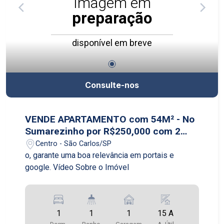
Imagem em
preparação
disponível em breve
Consulte-nos
VENDE APARTAMENTO com 54M² - No
Sumarezinho por R$250,000 com 2
dormitórios sendo 1 suite
Centro - São Carlos/SP
o, garante uma boa relevância em portais e
google. Vídeo Sobre o Imóvel
1
1
1
15 A