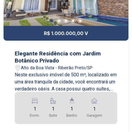
R$ 1.000.000,00 V
Elegante Residência com Jardim
Botânico Privado
Alto da Boa Vista - Ribeirão Preto/SP
Neste exclusivo imóvel de 500 m², localizado em
uma área tranquila da cidade, você encontrará um
verdadeiro oásis. A casa possui quatro suítes,
uma ampla sala de estar com vista para o jardim
botânico privado, e uma cozinha gourmet
1
1
1
1
equipada para festas. O jardim é um destaque à
Dorm.
Suite
Banho
Garagem
parte, com uma variedade de plantas exóticas,
uma estufa e pequenos lagos ornamentais,
criando um ambiente de paz e tranquilidade raro