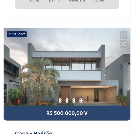
Dorm.
Banho
Garagem
A. Útil
Cód.
7352
R$ 500.000,00 V
Casa - Padrão