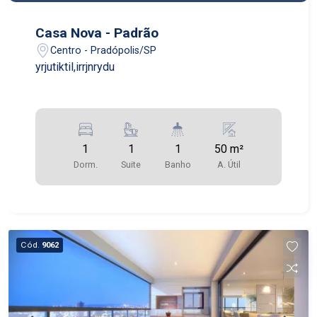
Casa Nova - Padrão
Centro - Pradópolis/SP
yrjutiktil,irrjnrydu
1
1
1
50 m²
Dorm.
Suite
Banho
A. Útil
Cód.
9062