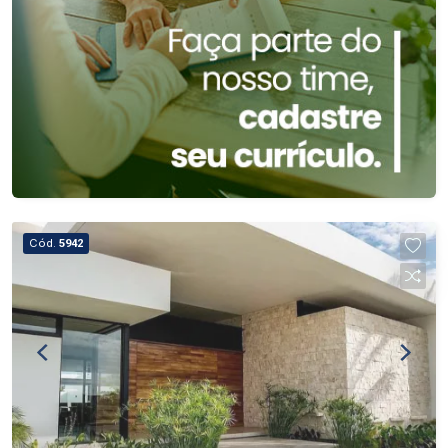
Cód.
5942