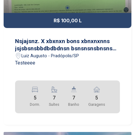
R$ 100,00 L
Nsjajsnz. X xbxnxn bons xbnxnxnns
jsjsbsnsbbdbdbdnsn bsnsnsnsbnsns
jsjsjsnndnsndndn jsjsjsnndns
Luiz Augusto - Pradópolis/SP
Testeeee
5
7
7
5
Dorm.
Suítes
Banho
Garagens