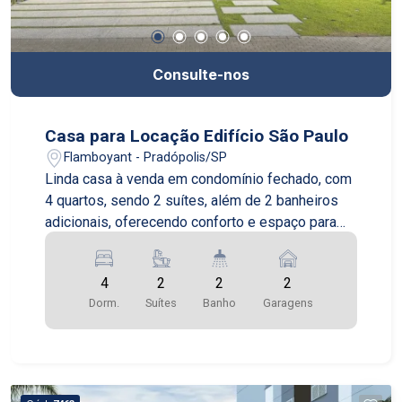
Consulte-nos
Casa para Locação Edifício São Paulo
Flamboyant - Pradópolis/SP
Linda casa à venda em condomínio fechado, com
4 quartos, sendo 2 suítes, além de 2 banheiros
adicionais, oferecendo conforto e espaço para
toda a família. O imóvel conta com duas vagas de
garagem e está localizado em um condomínio
4
2
2
2
completo, com academia, área de lazer, piscina,
Dorm.
Suítes
Banho
Garagens
salão de festas e segurança 24h. Ideal para
quem busca qualidade de vida, tranquilidade e
comodidade em um só lugar.