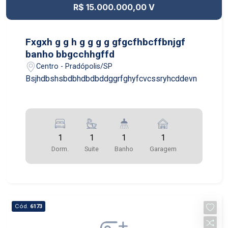
R$ 15.000.000,00 V
Fxgxh g g h g g g g gfgcfhbcffbnjgf
banho bbgcchhgffd
Centro - Pradópolis/SP
Bsjhdbshsbdbhdbdbddggrfghyfcvcssryhcddevn
1
1
1
1
Dorm.
Suite
Banho
Garagem
Cód.
6173