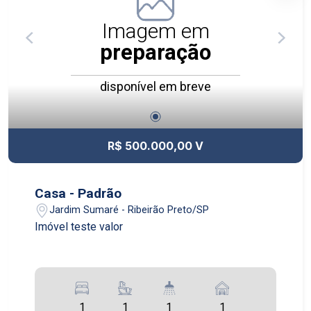
de lazer completo, pensado para todas as
idades, incluindo espaços de convivência, áreas
Imagem em
de recreação, ambientes para relaxamento e
preparação
estrutura ideal para momentos de lazer e bem-
estar. Além disso, dispõe de guarita com
disponível em breve
segurança 24 horas, garantindo mais proteção e
controle de acesso para os moradores e
visitantes. Um empreendimento planejado para
unir sofisticação, praticidade e segurança em
R$ 500.000,00 V
uma localização estratégica de Ribeirão Preto.
Casa - Padrão
Jardim Sumaré - Ribeirão Preto/SP
Imóvel teste valor
1
1
1
1