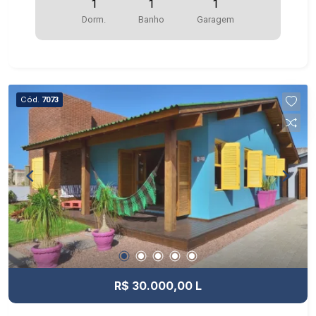
1
1
1
Dorm.
Banho
Garagem
Cód.
7073
R$ 30.000,00 L