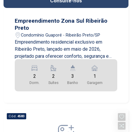
Consulte-nos
Empreendimento Zona Sul Ribeirão
Preto
Condomínio Guaporé - Ribeirão Preto/SP
Empreendimento residencial exclusivo em
Ribeirão Preto, lançado em maio de 2026,
projetado para oferecer conforto, segurança e
qualidade de vida em uma das cidades mais
valorizadas do interior paulista. Com entrega
2
2
3
1
prevista para outubro de 2028, o condomínio
Dorm.
Suítes
Banho
Garagem
reúne arquitetura moderna, excelente distribuição
dos espaços e infraestrutura completa para toda
a família. O projeto conta com duas torres
imponentes de 15 andares cada, com apenas 4
apartamentos por pavimento, proporcionando
Cód.
4583
mais privacidade, tranquilidade e exclusividade
aos moradores. O condomínio oferece sistema