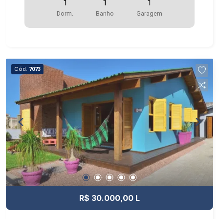
1
1
1
Dorm.
Banho
Garagem
Cód.
7073
R$ 30.000,00 L