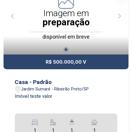
de lazer completo, pensado para todas as
idades, incluindo espaços de convivência, áreas
Imagem em
de recreação, ambientes para relaxamento e
preparação
estrutura ideal para momentos de lazer e bem-
estar. Além disso, dispõe de guarita com
disponível em breve
segurança 24 horas, garantindo mais proteção e
controle de acesso para os moradores e
visitantes. Um empreendimento planejado para
unir sofisticação, praticidade e segurança em
R$ 500.000,00 V
uma localização estratégica de Ribeirão Preto.
Casa - Padrão
Jardim Sumaré - Ribeirão Preto/SP
Imóvel teste valor
1
1
1
1