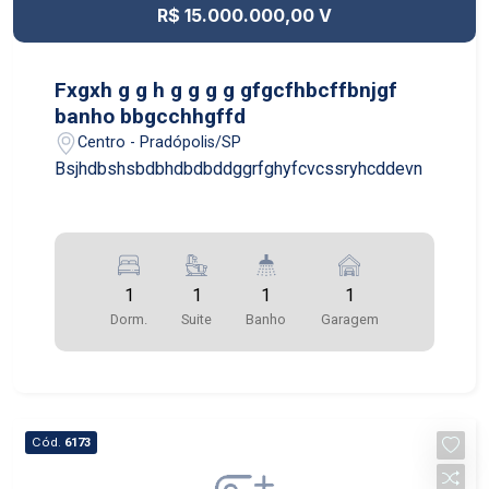
R$ 15.000.000,00 V
Fxgxh g g h g g g g gfgcfhbcffbnjgf
banho bbgcchhgffd
Centro - Pradópolis/SP
Bsjhdbshsbdbhdbdbddggrfghyfcvcssryhcddevn
1
1
1
1
Dorm.
Suite
Banho
Garagem
Cód.
6173