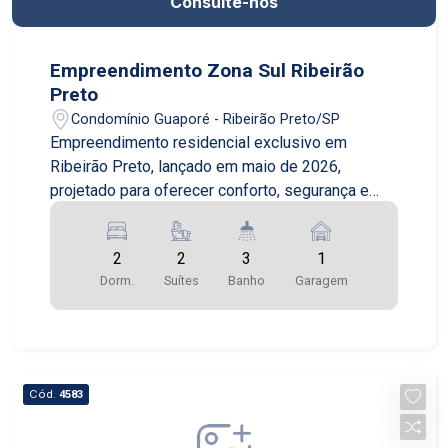
Consulte-nos
Empreendimento Zona Sul Ribeirão
Preto
Condomínio Guaporé - Ribeirão Preto/SP
Empreendimento residencial exclusivo em
Ribeirão Preto, lançado em maio de 2026,
projetado para oferecer conforto, segurança e
qualidade de vida em uma das cidades mais
valorizadas do interior paulista. Com entrega
2
2
3
1
prevista para outubro de 2028, o condomínio
Dorm.
Suítes
Banho
Garagem
reúne arquitetura moderna, excelente distribuição
dos espaços e infraestrutura completa para toda
a família. O projeto conta com duas torres
imponentes de 15 andares cada, com apenas 4
apartamentos por pavimento, proporcionando
Cód.
4583
mais privacidade, tranquilidade e exclusividade
aos moradores. O condomínio oferece sistema