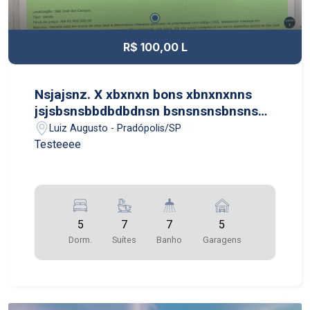
R$ 100,00 L
Nsjajsnz. X xbxnxn bons xbnxnxnns
jsjsbsnsbbdbdbdnsn bsnsnsnsbnsns
jsjsjsnndnsndndn jsjsjsnndns
Luiz Augusto - Pradópolis/SP
Testeeee
5
7
7
5
Dorm.
Suítes
Banho
Garagens