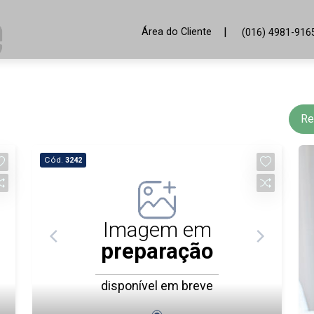
|
Área do Cliente
(016) 4981-916
Re
Cód.
3242
Imagem em
preparação
disponível em breve