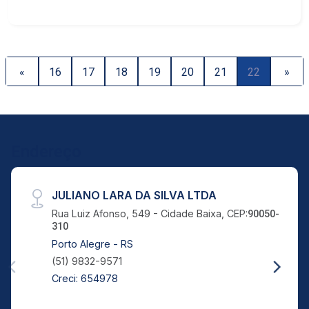
dois ambientes. Suíte com sacada e uma
relaxante banheira com hidromassagem. O imóvel
possui 2 banheiros. O edifício conta com várias
opções de lazer: piscina, quadra poliesportiva,
«
16
17
18
19
20
21
22
»
academia, salão de jogos, salão de festas e
churrasqueira. Para sua segurança, o condomínio
possui vigilância 24 horas, controlando o fluxo de
entrada e saída dos moradores e visitantes. 2
vagas na garagem
Endereço
JULIANO LARA DA SILVA LTDA
Rua Luiz Afonso, 549 - Cidade Baixa, CEP:
90050-
310
Porto Alegre - RS
(51) 9832-9571
Creci: 654978