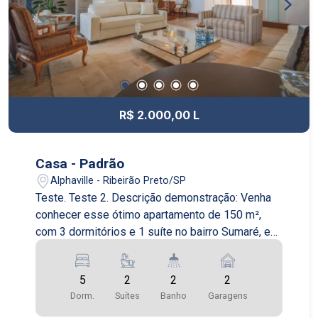
R$ 2.000,00 L
Casa - Padrão
Alphaville - Ribeirão Preto/SP
Teste. Teste 2. Descrição demonstração: Venha
conhecer esse ótimo apartamento de 150 m²,
com 3 dormitórios e 1 suíte no bairro Sumaré, em
São Paulo. O apartamento é novo e está em
excelente estado de conservação. O imóvel já
5
2
2
2
está mobiliado e fica no 13º andar,
Dorm.
Suítes
Banho
Garagens
proporcionando uma maravilhosa vista da região
do Sumaré. Cozinha equipada e ótimo living com