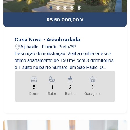
R$ 50.000,00 V
Casa Nova - Assobradada
Alphaville - Ribeirão Preto/SP
Descrição demonstração: Venha conhecer esse
ótimo apartamento de 150 m², com 3 dormitórios
e 1 suíte no bairro Sumaré, em São Paulo. O
apartamento é novo e está em excelente estado
de conservação. O imóvel já está mobiliado e fica
5
1
2
3
no 13º andar, proporcionando uma maravilhosa
Dorm.
Suite
Banho
Garagens
vista da região do Sumaré. Cozinha equipada e
ótimo living com dois ambientes. Suíte com
sacada e uma relaxante banheira com
hidromassagem. O imóvel possui 2 banheiros. O
edifício conta com várias opções de lazer: