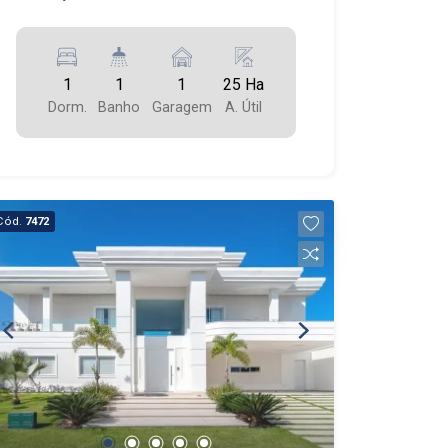
1
1
1
25 Ha
Dorm.
Banho
Garagem
A. Útil
Cód.
7472