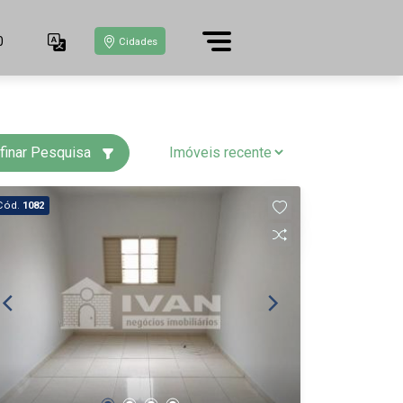
0
Cidades
finar Pesquisa
Cód.
1082