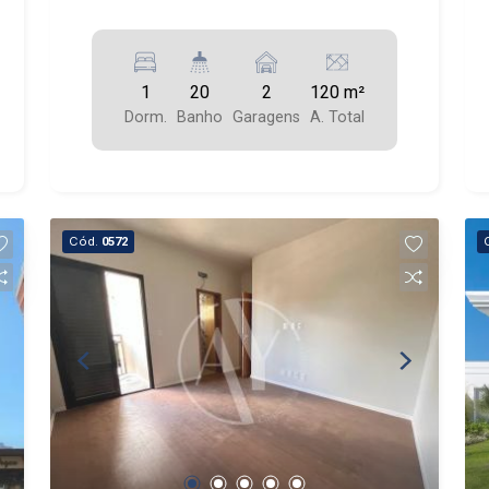
1
20
2
120 m²
Dorm.
Banho
Garagens
A. Total
Cód.
0572