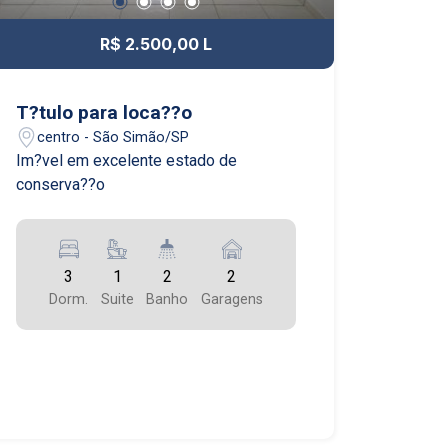
R$ 2.500,00 L
T?tulo para loca??o
centro - São Simão/SP
Im?vel em excelente estado de
conserva??o
3
1
2
2
Dorm.
Suite
Banho
Garagens