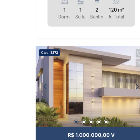
1
1
2
120 m²
Dorm.
Suite
Banho
A. Total
Cód.
3272
R$ 1.000.000,00 V