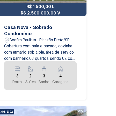
R$ 1.500,00 L
R$ 2.500.000,00 V
Casa Nova - Sobrado
Condomínio
Bonfim Paulista - Ribeirão Preto/SP
Cobertura com sala e sacada, cozinha
com armário sob a pia, área de serviço
com banheiro,03 quartos sendo 02 com
armário sendo 01 suíte, banheiro suíte
com box vidro e armário sob a pia, 01
3
2
3
4
vaga de garagem pra 02 carros,
Dorm.
Suítes
Banho
Garagens
Elevador. 2° piso: hall com sacada, sala
de estar, terraço e banheiro. Possui
taxa de mudança entrada e saída.
Apenas animais de pequeno porte.
Cobertura com sala e sacada, cozinha
Cód.
2372
com armário sob a pia, área de serviço