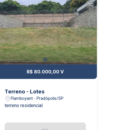
com banheiro,03 quartos sendo 02 com
armário sendo 01 suíte, banheiro suíte
com box vidro e armário sob a pia, 01
vaga de garagem pra 02 carros,
Elevador. 2° piso: hall com sacada, sala
de estar, terraço e banheiro. Possui
taxa de mudança entrada e saída.
Apenas animais de pequeno porte.
Cobertura com sala e sacada, cozinha
com armário sob a pia, área de serviço
R$ 80.000,00 V
com banheiro,03 quartos sendo 02 com
armário sendo 01 suíte, banheiro suíte
com box vidro e armário sob a pia, 01
Terreno - Lotes
vaga de garagem pra 02 carros,
Flamboyant - Pradópolis/SP
Elevador. 2° piso: hall com sacada, sala
terreno residencial
de estar, terraço e banheiro. Possui
taxa de mudança entrada e saída.
Apenas animais de pequeno porte.