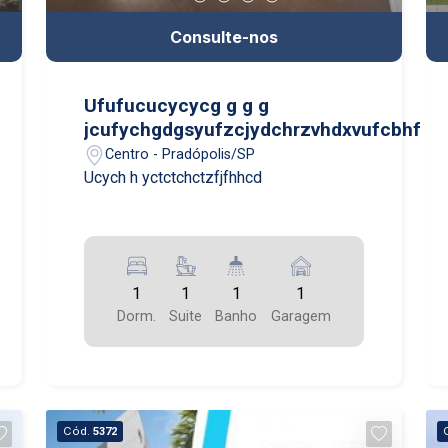
Consulte-nos
Ufufucucycycg g g g
jcufychgdgsyufzcjydchrzvhdxvufcbhf
Centro - Pradópolis/SP
Ucych h yctctchctzfjfhhcd
1
1
1
1
Dorm.
Suite
Banho
Garagem
Cód.
5372