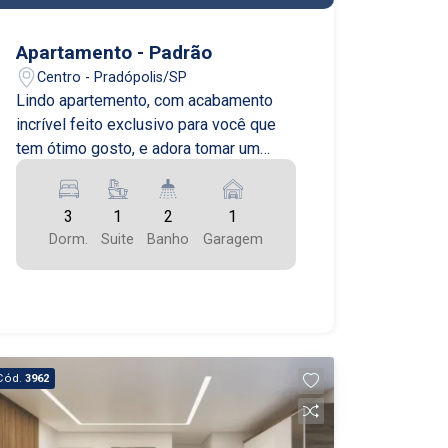
Apartamento - Padrão
Centro - Pradópolis/SP
Lindo apartemento, com acabamento
incrível feito exclusivo para você que
tem ótimo gosto, e adora tomar um
vinho para comemorar bons momentos
3
1
2
1
Dorm.
Suite
Banho
Garagem
Cód.
3962