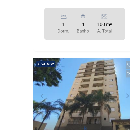
1
1
100 m²
Dorm.
Banho
A. Total
Cód.
6572