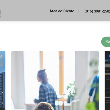
|
Área do Cliente
(016) 3981-250
Re