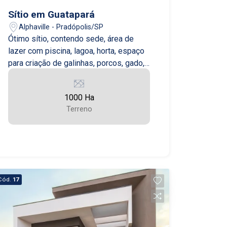
Sítio em Guatapará
Alphaville - Pradópolis/SP
Ótimo sítio, contendo sede, área de
lazer com piscina, lagoa, horta, espaço
para criação de galinhas, porcos, gado,
barracão de maquinários, área de
mecânica. Terra de solo vermelho,
1000 Ha
ótima para plantação de cana-de-açúcar,
Terreno
amendoim e soja.
Cód.
17