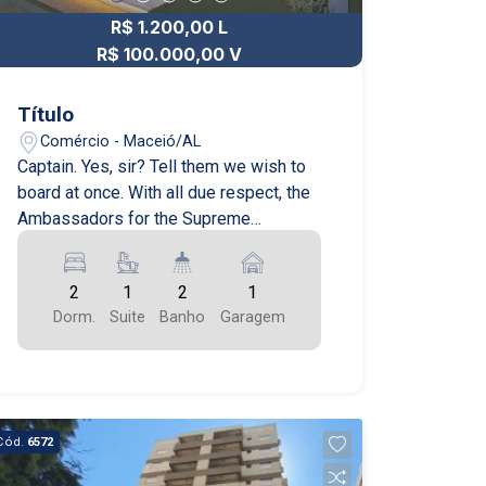
R$ 1.200,00 L
R$ 100.000,00 V
Título
Comércio - Maceió/AL
Captain. Yes, sir? Tell them we wish to
board at once. With all due respect, the
Ambassadors for the Supreme
Chancellor wish to board immediately.
Yes, yes, of course, as you know, our
2
1
2
1
blockade is perfectly legal, and we'd be
Dorm.
Suite
Banho
Garagem
happy to receive the Ambassador.
Cód.
6572