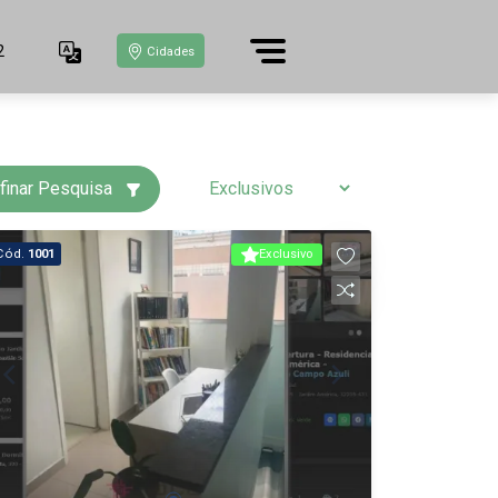
2
Cidades
finar Pesquisa
Cód.
1001
Exclusivo