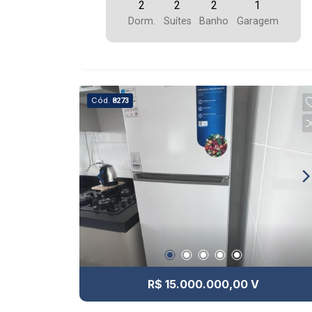
2
2
2
1
Dorm.
Suítes
Banho
Garagem
Cód.
8273
R$ 15.000.000,00 V