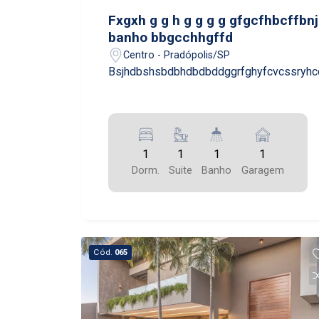
Fxgxh g g h g g g g gfgcfhbcffbn
banho bbgcchhgffd
Centro - Pradópolis/SP
Bsjhdbshsbdbhdbdbddggrfghyfcvcssryh
1
1
1
1
Dorm.
Suite
Banho
Garagem
Cód.
065