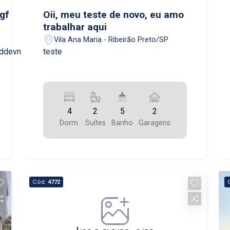
áreas verdes, playground, quadras
jgf
Oii, meu teste de novo, eu amo
esportivas e muito mais. Não perca a
trabalhar aqui
oportunidade de morar em uma casa de
Vila Ana Maria - Ribeirão Preto/SP
alto padrão em um dos melhores
cddevn
teste
bairros de Pradópolis/SP. Entre em
contato conosco e agende uma visita!
4
2
5
2
Dorm.
Suítes
Banho
Garagens
Cód.
4772