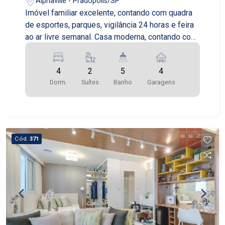
Alphaville - Pradópolis/SP
Imóvel familiar excelente, contando com quadra
de esportes, parques, vigilância 24 horas e feira
ao ar livre semanal. Casa moderna, contando com
garagem para 4 carros, sendo dois cobertos e
dois descobertos, 1 sala de estar, 1 sala de
4
2
5
4
jantar, 1 escritório com acesso privativo, 1 lavabo,
Dorm.
Suítes
Banho
Garagens
2 suítes com closet, 2 quartos, 1 banheiro social,
1 roupeiro da casa localizado no corredor, 1
cozinha, área gourmet com churrasqueira e
banheiro. Área do fundo com espaço para
instalação de piscina.
Cód.
371