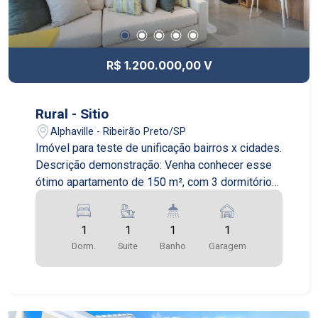
R$ 1.200.000,00 V
Rural - Sitio
Alphaville - Ribeirão Preto/SP
Imóvel para teste de unificação bairros x cidades.
Descrição demonstração: Venha conhecer esse
ótimo apartamento de 150 m², com 3 dormitórios
e 1 suíte no bairro Sumaré, em São Paulo. O
apartamento é novo e está em excelente estado
1
1
1
1
de conservação. O imóvel já está mobiliado e fica
Dorm.
Suite
Banho
Garagem
no 13º andar, proporcionando uma maravilhosa
vista da região do Sumaré. Cozinha equipada e
ótimo living com dois ambientes. Suíte com
sacada e uma relaxante banheira com