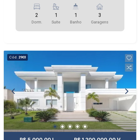
2
1
1
3
Dorm.
Suite
Banho
Garagens
Cód.
2903
R$ 5.000,00 L
R$ 1.200.000,00 V