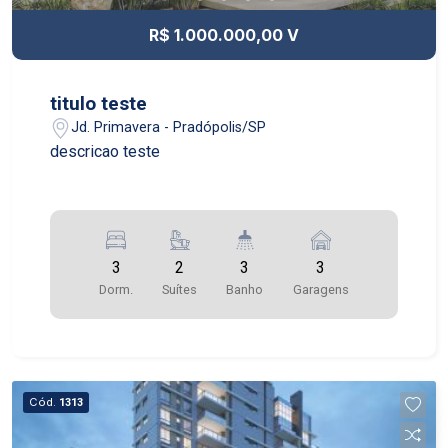
R$ 1.000.000,00 V
titulo teste
Jd. Primavera - Pradópolis/SP
descricao teste
3
2
3
3
Dorm.
Suítes
Banho
Garagens
Cód.
1313