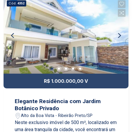
hidromassagem. O imóvel possui 2 banheiros. O
Cód.
4352
edifício conta com várias opções de lazer:
piscina, quadra poliesportiva, academia, salão de
jogos, salão de festas e churrasqueira. Para sua
segurança, o condomínio possui vigilância 24
horas, controlando o fluxo de entrada e saída dos
moradores e visitantes. 2 vagas na garagem
R$ 1.000.000,00 V
Elegante Residência com Jardim
Botânico Privado
Alto da Boa Vista - Ribeirão Preto/SP
Neste exclusivo imóvel de 500 m², localizado em
uma área tranquila da cidade, você encontrará um