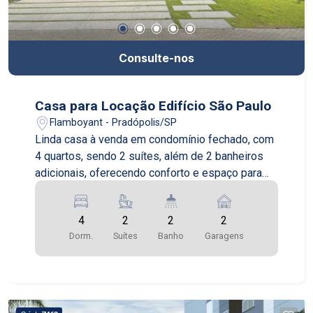
Consulte-nos
Casa para Locação Edifício São Paulo
Flamboyant - Pradópolis/SP
Linda casa à venda em condomínio fechado, com
4 quartos, sendo 2 suítes, além de 2 banheiros
adicionais, oferecendo conforto e espaço para
toda a família. O imóvel conta com duas vagas de
garagem e está localizado em um condomínio
4
2
2
2
completo, com academia, área de lazer, piscina,
Dorm.
Suítes
Banho
Garagens
salão de festas e segurança 24h. Ideal para
quem busca qualidade de vida, tranquilidade e
comodidade em um só lugar.