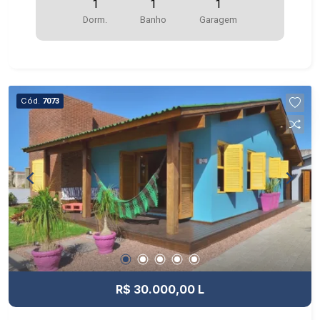
1
1
1
Dorm.
Banho
Garagem
Cód.
7073
R$ 30.000,00 L