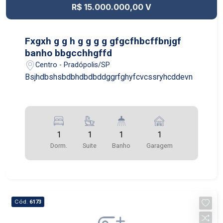
R$ 15.000.000,00 V
Fxgxh g g h g g g g gfgcfhbcffbnjgf
banho bbgcchhgffd
Centro - Pradópolis/SP
Bsjhdbshsbdbhdbdbddggrfghyfcvcssryhcddevn
1
1
1
1
Dorm.
Suite
Banho
Garagem
Cód.
6173