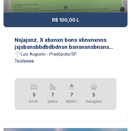
R$ 100,00 L
Nsjajsnz. X xbxnxn bons xbnxnxnns
jsjsbsnsbbdbdbdnsn bsnsnsnsbnsns
jsjsjsnndnsndndn jsjsjsnndns
Luiz Augusto - Pradópolis/SP
Testeeee
5
7
7
5
Dorm.
Suítes
Banho
Garagens