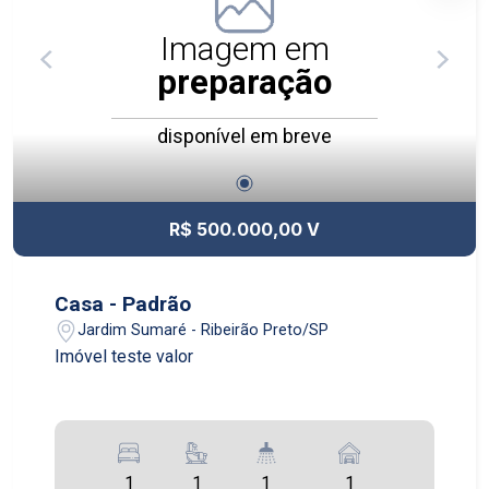
de lazer completo, pensado para todas as
idades, incluindo espaços de convivência, áreas
Imagem em
de recreação, ambientes para relaxamento e
preparação
estrutura ideal para momentos de lazer e bem-
estar. Além disso, dispõe de guarita com
disponível em breve
segurança 24 horas, garantindo mais proteção e
controle de acesso para os moradores e
visitantes. Um empreendimento planejado para
unir sofisticação, praticidade e segurança em
R$ 500.000,00 V
uma localização estratégica de Ribeirão Preto.
Casa - Padrão
Jardim Sumaré - Ribeirão Preto/SP
Imóvel teste valor
1
1
1
1