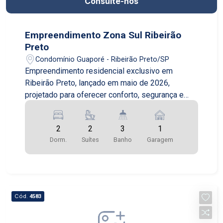
Consulte-nos
Empreendimento Zona Sul Ribeirão
Preto
Condomínio Guaporé - Ribeirão Preto/SP
Empreendimento residencial exclusivo em
Ribeirão Preto, lançado em maio de 2026,
projetado para oferecer conforto, segurança e
qualidade de vida em uma das cidades mais
valorizadas do interior paulista. Com entrega
2
2
3
1
prevista para outubro de 2028, o condomínio
Dorm.
Suítes
Banho
Garagem
reúne arquitetura moderna, excelente distribuição
dos espaços e infraestrutura completa para toda
a família. O projeto conta com duas torres
imponentes de 15 andares cada, com apenas 4
apartamentos por pavimento, proporcionando
Cód.
4583
mais privacidade, tranquilidade e exclusividade
aos moradores. O condomínio oferece sistema