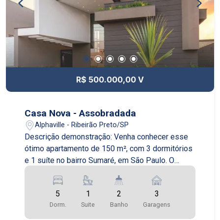
R$ 500.000,00 V
Casa Nova - Assobradada
Alphaville - Ribeirão Preto/SP
Descrição demonstração: Venha conhecer esse
ótimo apartamento de 150 m², com 3 dormitórios
e 1 suíte no bairro Sumaré, em São Paulo. O
apartamento é novo e está em excelente estado
de conservação. O imóvel já está mobiliado e fica
5
1
2
3
no 13º andar, proporcionando uma maravilhosa
Dorm.
Suite
Banho
Garagens
vista da região do Sumaré. Cozinha equipada e
ótimo living com dois ambientes. Suíte com