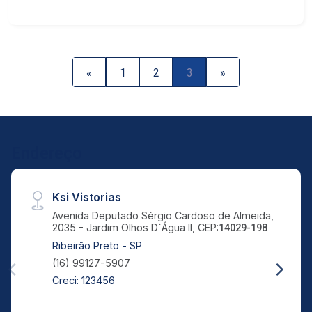
sacada e uma relaxante banheira com
hidromassagem. O imóvel possui 2 banheiros. O
edifício conta com várias opções de lazer:
piscina, quadra poliesportiva, academia, salão de
«
1
2
3
»
jogos, salão de festas e churrasqueira. Para sua
segurança, o condomínio possui vigilância 24
horas, controlando o fluxo de entrada e saída dos
moradores e visitantes. 2 vagas na garagem
Endereço
Ksi Vistorias
Avenida Deputado Sérgio Cardoso de Almeida,
2035 - Jardim Olhos D`Água II, CEP:
14029-198
Ribeirão Preto - SP
(16) 99127-5907
Creci: 123456