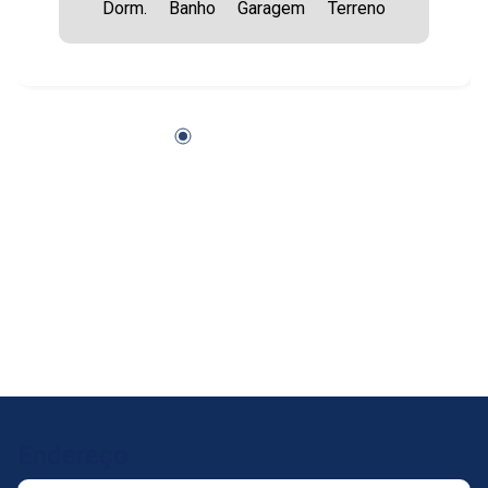
18
Dorm.
Banho
Garagem
Terreno
14:00
Aug/Tue
19
15:00
Aug/Wed
20
16:00
Aug/Thu
21
17:00
Aug/Fri
24
Endereço
Aug/Mon