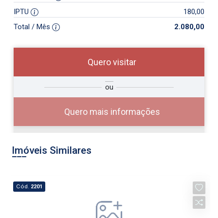
IPTU
180,00
Total / Mês
2.080,00
Quero visitar
so
Qual o melhor dia e horário para
ou
r?
você?
Quero mais informações
Imóveis Similares
10
08:00
Cód.
2201
Aug/Mon
11