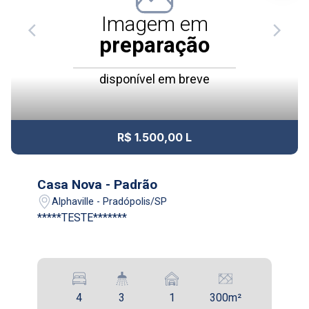
09:00
Imagem em
Aug/Tue
preparação
12
10:00
Continuar
disponível em breve
Aug/Wed
13
11:00
R$ 1.500,00 L
Aug/Thu
14
Casa Nova - Padrão
12:00
Alphaville - Pradópolis/SP
*****TESTE*******
Aug/Fri
17
13:00
Aug/Mon
4
3
1
300m²