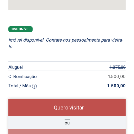
DISPONÍVEL
Imóvel disponível. Contate-nos pessoalmente para visita-
lo
Aluguel
1.875,00
1.500,00
C. Bonificação
Total / Mês
1.500,00
Quero visitar
so
Qual o melhor dia e horário para
ou
r?
você?