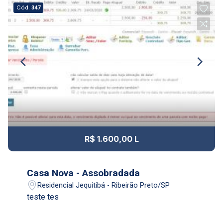
Aug/Wed
Cód.
347
13
12:00
Aug/Thu
14
13:00
Aug/Fri
17
14:00
R$ 1.600,00 L
Aug/Mon
18
Casa Nova - Assobradada
15:00
Residencial Jequitibá - Ribeirão Preto/SP
Aug/Tue
teste tes
19