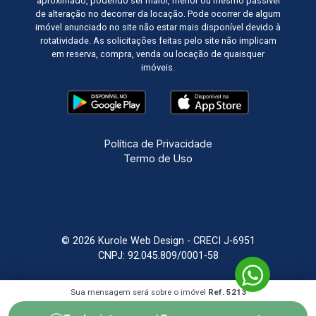
aproximado, podendo ser maior, menor ou mesmo passível
de alteração no decorrer da locação. Pode ocorrer de algum
imóvel anunciado no site não estar mais disponível devido à
rotatividade. As solicitações feitas pelo site não implicam
em reserva, compra, venda ou locação de quaisquer
imóveis.
Política de Privacidade
Termo de Uso
© 2026 Kurole Web Design - CRECI J-6951
CNPJ: 92.045.809/0001-58
Sistema Imobiliário
Feito com
por
KUROLE
Sua mensagem será sobre o imóvel
Ref. 5213