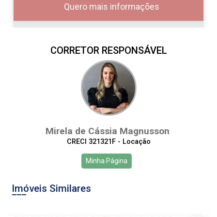
Quero mais informações
CORRETOR RESPONSÁVEL
07
08:00
Aug/Fri
10
09:00
Mirela de Cássia Magnusson
Aug/Mon
CRECI 321321F - Locação
11
10:00
Continuar
Minha Página
Aug/Tue
Imóveis Similares
12
11:00