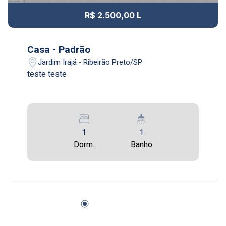
18
14:00
R$ 2.500,00 L
Aug/Tue
19
Casa - Padrão
15:00
Jardim Irajá - Ribeirão Preto/SP
Aug/Wed
teste teste
20
16:00
Aug/Thu
1
1
21
Dorm.
Banho
17:00
Aug/Fri