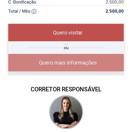
2.500,00
C. Bonificação
Total / Mês
2.500,00
Quero visitar
so
Qual o melhor dia e horário para
ou
r?
você?
Quero mais informações
CORRETOR RESPONSÁVEL
10
08:00
Aug/Mon
11
09:00