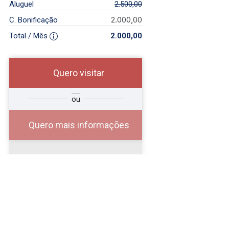
Aluguel
2.500,00
2.000,00
C. Bonificação
Total / Mês
2.000,00
Quero visitar
r
Qual o melhor dia e
ou
?
horário para você?
Quero mais informações
10
08:00
Aug/Mon