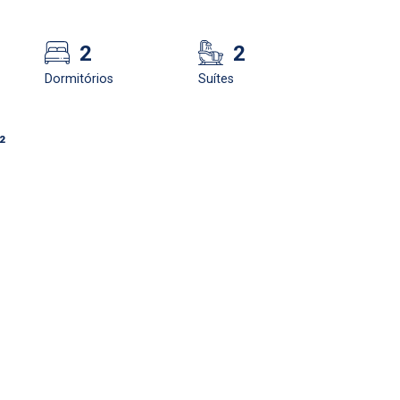
2
2
Dormitórios
Suítes
²
Confirmar dados da
Onde deseja encontra
visita
nosso corretor
10/08/2026
08h00
Kurole - Centro
No imovel selecionado