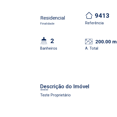
9413
Residencial
Referência
Finalidade
2
200.00 m
Cadastre-se
Realize o login
Banheiros
A. Total
Descrição do Imóvel
Teste Proprietário
Login