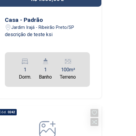
Aug/Mon
Casa - Padrão
Jardim Irajá - Ribeirão Preto/SP
descrição de teste ksi
1
1
100m²
Dorm.
Banho
Terreno
Cód.
0242