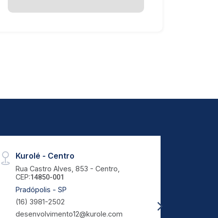
Kurolé - Centro
Test
Rua Castro Alves, 853 - Centro,
Rua L
CEP:
CEP:
14850-001
9
Pradópolis - SP
Porto
(16) 3981-2502
Creci
desenvolvimento12@kurole.com