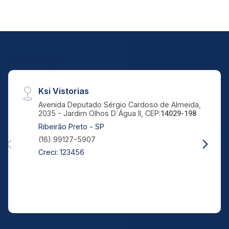
10
08:00
Aug/Mon
11
Endereço
09:00
Aug/Tue
Ksi Vistorias
12
Avenida Deputado Sérgio Cardoso de Almeida,
2035 - Jardim Olhos D`Água II, CEP:
14029-198
10:00
Continuar
Ribeirão Preto - SP
Aug/Wed
(16) 99127-5907
Creci: 123456
13
11:00
Aug/Thu
14
12:00