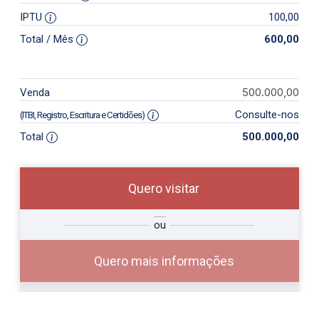
IPTU
100,00
Total / Mês
600,00
500.000,00
Venda
Consulte-nos
(ITBI, Registro, Escritura e Certidões)
Total
500.000,00
Quero visitar
so
Qual o melhor dia e horário para
ou
r?
você?
Quero mais informações