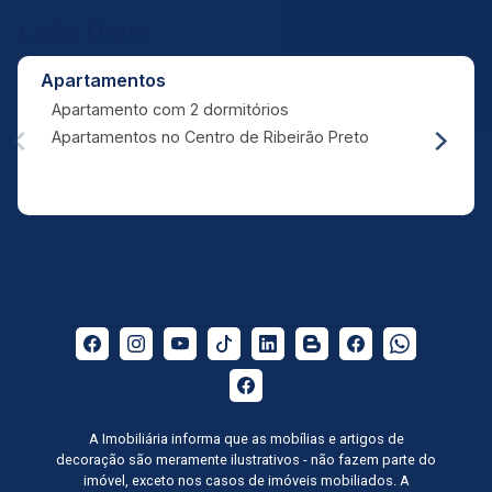
Aug/Fri
Links Úteis
17
13:00
Apartamentos
Apartamento com 2 dormitórios
Aug/Mon
Apartamentos no Centro de Ribeirão Preto
18
14:00
Aug/Tue
19
15:00
Aug/Wed
20
16:00
Aug/Thu
A Imobiliária informa que as mobílias e artigos de
21
decoração são meramente ilustrativos - não fazem parte do
imóvel, exceto nos casos de imóveis mobiliados. A