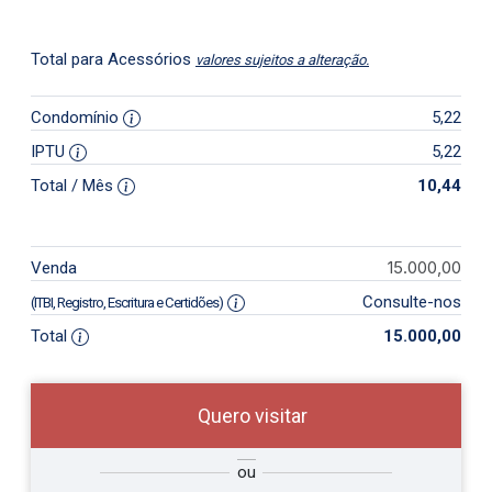
Total para Acessórios
valores sujeitos a alteração.
Condomínio
5,22
IPTU
5,22
Total / Mês
10,44
15.000,00
Venda
Consulte-nos
(ITBI, Registro, Escritura e Certidões)
Total
15.000,00
Quero visitar
so
Qual o melhor dia e horário para
ou
r?
você?