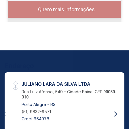
Quero mais informações
10
08:00
Aug/Mon
11
Endereço
09:00
Aug/Tue
JULIANO LARA DA SILVA LTDA
12
Rua Luiz Afonso, 549 - Cidade Baixa, CEP:
90050-
310
10:00
Continuar
Porto Alegre - RS
Aug/Wed
(51) 9832-9571
13
Creci: 654978