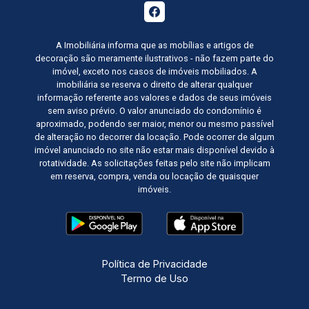
20
16:00
Aug/Thu
A Imobiliária informa que as mobílias e artigos de
21
decoração são meramente ilustrativos - não fazem parte do
imóvel, exceto nos casos de imóveis mobiliados. A
17:00
imobiliária se reserva o direito de alterar qualquer
informação referente aos valores e dados de seus imóveis
Aug/Fri
sem aviso prévio. O valor anunciado do condomínio é
24
aproximado, podendo ser maior, menor ou mesmo passível
de alteração no decorrer da locação. Pode ocorrer de algum
imóvel anunciado no site não estar mais disponível devido à
rotatividade. As solicitações feitas pelo site não implicam
Aug/Mon
em reserva, compra, venda ou locação de quaisquer
imóveis.
Política de Privacidade
Termo de Uso