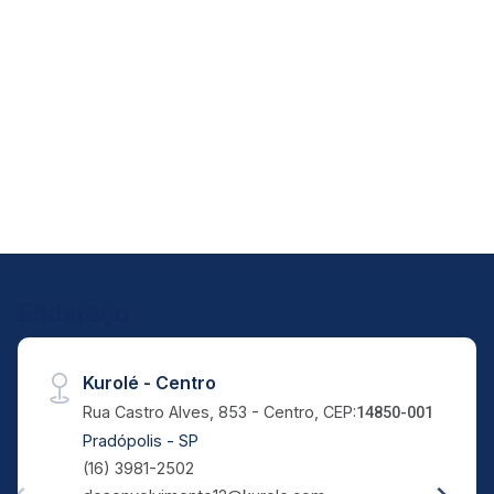
16:00
Aug/Tue
19
17:00
Aug/Wed
20
Aug/Thu
21
Endereço
Aug/Fri
Kurolé - Centro
Rua Castro Alves, 853 - Centro, CEP:
14850-001
Pradópolis - SP
(16) 3981-2502