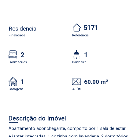
5171
Residencial
Finalidade
Referência
2
1
Dormitórios
Banheiro
1
60.00 m²
Garagem
A. Útil
Descrição do Imóvel
Apartamento aconchegante, comporto por 1 sala de estar
e jantar integradas, 1 cozinha com lavanderia, 2 dormitórios