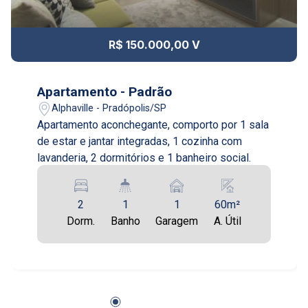
12
12:00
R$ 150.000,00 V
Aug/Wed
13
Apartamento - Padrão
13:00
Alphaville - Pradópolis/SP
Apartamento aconchegante, comporto por 1 sala
Aug/Thu
de estar e jantar integradas, 1 cozinha com
14
lavanderia, 2 dormitórios e 1 banheiro social.
14:00
Aug/Fri
2
1
1
60m²
17
Dorm.
Banho
Garagem
A. Útil
15:00
Aug/Mon
18