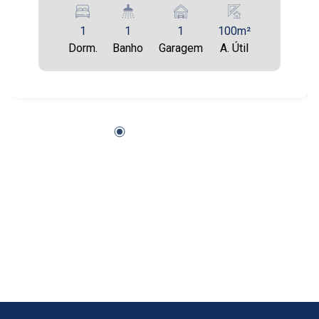
13:00
Aug/Fri
1
1
1
100m²
17
Dorm.
Banho
Garagem
A. Útil
14:00
Aug/Mon
18
15:00
Aug/Tue
19
16:00
Aug/Wed
20
17:00
Aug/Thu