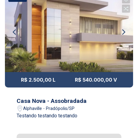
Aug/Fri
10
09:00
Aug/Mon
11
10:00
Continuar
Aug/Tue
12
11:00
R$ 2.500,00 L
R$ 540.000,00 V
Aug/Wed
13
Casa Nova - Assobradada
12:00
Alphaville - Pradópolis/SP
Testando testando testando
Aug/Thu
14