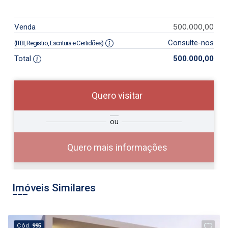
500.000,00
Venda
Consulte-nos
(ITBI, Registro, Escritura e Certidões)
Total
500.000,00
Quero visitar
so
Qual o melhor dia e horário para
ou
r?
você?
Quero mais informações
Imóveis Similares
07
08:00
Cód.
995