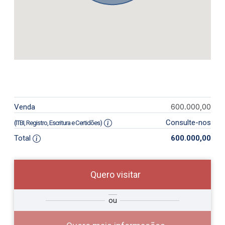
600.000,00
Venda
Consulte-nos
(ITBI, Registro, Escritura e Certidões)
Total
600.000,00
Quero visitar
so
Qual o melhor dia e horário para
ou
r?
você?