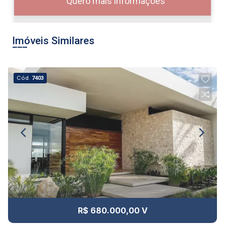
Quero mais informações
Imóveis Similares
10
08:00
Cód.
7403
Aug/Mon
11
09:00
Aug/Tue
12
10:00
Continuar
Aug/Wed
13
11:00
R$ 680.000,00 V
Aug/Thu