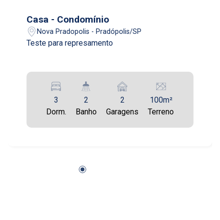
14
Casa - Condomínio
12:00
Nova Pradopolis - Pradópolis/SP
Teste para represamento
Aug/Fri
17
13:00
Aug/Mon
3
2
2
100m²
18
Dorm.
Banho
Garagens
Terreno
14:00
Aug/Tue
19
15:00
Aug/Wed
20