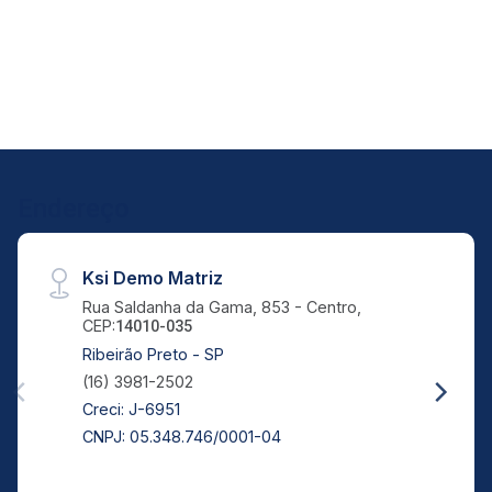
16:00
Aug/Thu
21
17:00
Aug/Fri
24
Endereço
Aug/Mon
Ksi Demo Matriz
Rua Saldanha da Gama, 853 - Centro,
CEP:
14010-035
Ribeirão Preto - SP
(16) 3981-2502
Creci: J-6951
CNPJ: 05.348.746/0001-04