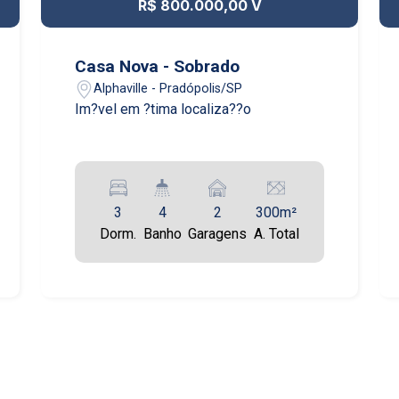
R$ 800.000,00 V
Casa Nova - Sobrado
Alphaville - Pradópolis/SP
Im?vel em ?tima localiza??o
3
4
2
300m²
Dorm.
Banho
Garagens
A. Total