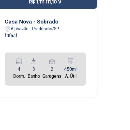
R$ 1.111.111,10 V
Casa Nova - Sobrado
Alphaville - Pradópolis/SP
fdfasf
4
3
2
450m²
Dorm.
Banho
Garagens
A. Útil