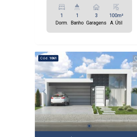
1
1
3
100m²
Dorm.
Banho
Garagens
A. Útil
Cód.
1061