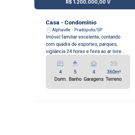
R$ 1.200.000,00 V
Casa - Condomínio
Alphaville - Pradópolis/SP
Imóvel familiar excelente, contando
com quadra de esportes, parques,
vigilância 24 horas e feira ao ar livre
semanal. Casa moderna, contando com
garagem para 4 carros, sendo dois
4
5
4
360m²
cobertos e dois descobertos, 1 sala de
Dorm.
Banho
Garagens
Terreno
estar, 1 sala de jantar, 1 escritório com
acesso privativo, 1 lavabo, 2 suítes
com closet, 2 quartos, 1 banheiro
social, 1 roupeiro da casa localizado no
corredor, 1 cozinha, área gourmet com
churrasqueira e banheiro. Área do fundo
com espaço para instalação de piscina.