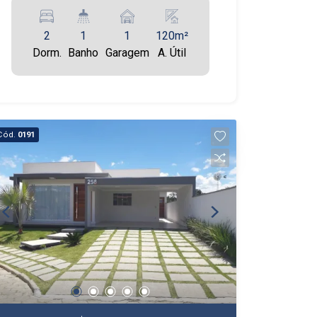
2
1
1
120m²
Dorm.
Banho
Garagem
A. Útil
Cód.
0191