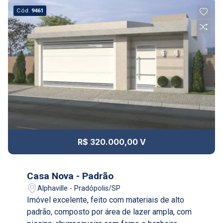
08:00
Cód.
9461
Aug/Mon
11
09:00
Aug/Tue
12
10:00
Continuar
Aug/Wed
13
11:00
R$ 320.000,00 V
Aug/Thu
14
Casa Nova - Padrão
12:00
Alphaville - Pradópolis/SP
Imóvel excelente, feito com materiais de alto
Aug/Fri
padrão, composto por área de lazer ampla, com