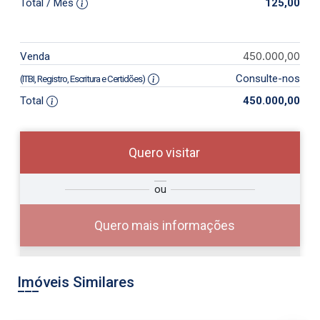
Total / Mês
125,00
450.000,00
Venda
Consulte-nos
(ITBI, Registro, Escritura e Certidões)
Total
450.000,00
Quero visitar
so
Qual o melhor dia e horário para
ou
r?
você?
Quero mais informações
Imóveis Similares
10