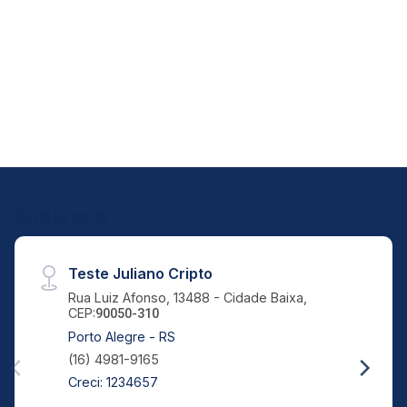
20
16:00
Aug/Thu
21
17:00
Aug/Fri
24
Endereço
Aug/Mon
Teste Juliano Cripto
Rua Luiz Afonso, 13488 - Cidade Baixa,
CEP:
90050-310
Porto Alegre - RS
(16) 4981-9165
Creci: 1234657