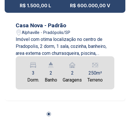
13
11:00
R$ 1.500,00 L
R$ 600.000,00 V
Aug/Thu
14
Casa Nova - Padrão
12:00
Alphaville - Pradópolis/SP
Imóvel com otima localização no centro de
Aug/Fri
Pradopolis, 2 dorm, 1 sala, cozinha, banheiro,
17
area externa com churrasqueira, piscina,
13:00
banheiro externo, lavanderia.
Aug/Mon
3
2
2
250m²
18
Dorm.
Banho
Garagens
Terreno
14:00
Aug/Tue
19
15:00
Aug/Wed