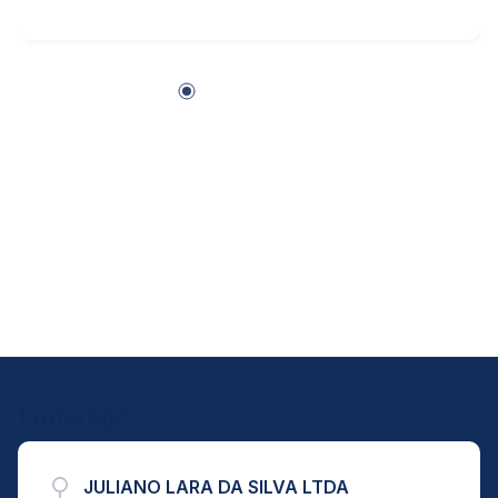
unidade, proporcionando um espaço
excepcional para entretenimento ao ar livre e
momentos de lazer privativos.
Endereço
JULIANO LARA DA SILVA LTDA