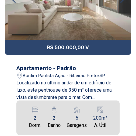
Continuar
R$ 500.000,00 V
Apartamento - Padrão
Bonfim Paulista Ação - Ribeirão Preto/SP
Localizado no último andar de um edifício de
luxo, este penthouse de 350 m² oferece uma
vista deslumbrante para o mar. Com
acabamentos de alta qualidade, o apartamento
possui três suítes, uma sala de estar/jantar com
2
2
5
200m²
janelas do chão ao teto, e uma cozinha equipada
Dorm.
Banho
Garagens
A. Útil
com os mais modernos eletrodomésticos. A
grande atração é o amplo terraço que envolve a