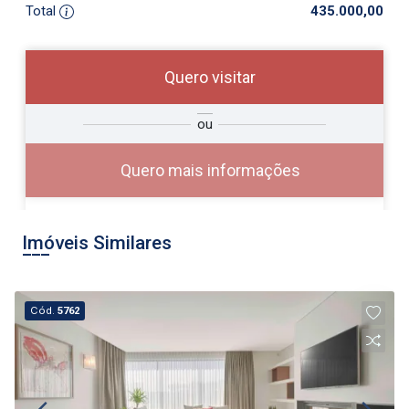
Total
435.000,00
Quero visitar
ra
?
Alugar
ou
Comprar
Deseja
ou
ê?
Quero mais informações
Imóveis Similares
Alugar
Cód.
5762
Comprar