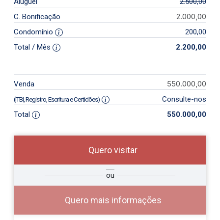
Aluguel
2.500,00
2.000,00
C. Bonificação
Condomínio
200,00
Total / Mês
2.200,00
550.000,00
Venda
Consulte-nos
(ITBI, Registro, Escritura e Certidões)
Total
550.000,00
Quero visitar
ra
?
Alugar
ou
Comprar
Deseja
ou
ê?
Quero mais informações